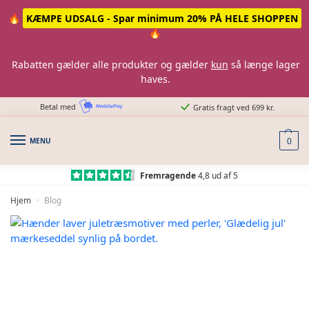
Skip
Skip
🔥
KÆMPE UDSALG - Spar minimum 20% PÅ HELE SHOPPEN
to
to
🔥
navigation
content
Rabatten gælder alle produkter og gælder
kun
så længe lager
haves.
Betal med
Gratis fragt ved 699 kr.
MENU
0
Fremragende
4,8 ud af 5
Hjem
Blog
»