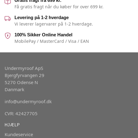
Gratis fragt fra 699 kr.
Få gratis fragt når du køber for over 699 kr.
Levering på 1-2 hverdage
Vi leverer lagervarer på 1-2 hverdage.
100% Sikker Online Handel
MobilePay / MasterCard / Visa / EAN
Undermyroof ApS
Bjergfyrvangen 29
5270 Odense N
Danmark
info@undermyroof.dk
CVR: 42427705
HJÆLP
Kundeservice