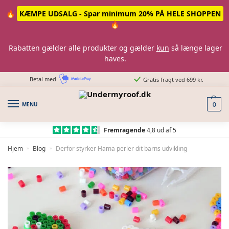
Skip
Skip
🔥
KÆMPE UDSALG - Spar minimum 20% PÅ HELE SHOPPEN
to
to
🔥
navigation
content
Rabatten gælder alle produkter og gælder
kun
så længe lager
haves.
Betal med
Gratis fragt ved 699 kr.
MENU
0
Fremragende
4,8 ud af 5
Hjem
Blog
Derfor styrker Hama perler dit barns udvikling
»
»