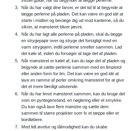
visuel guide, når du begynder at lægge perlerne.
Når du har valgt dine farver, er det tid til at begynde at
lægge perlerne på pladen. Det kan være en god idé at
starte i midten og bevæge dig ud mod kanterne, så du
sikrer, at mønsteret bliver jævnt.
Når du har lagt alle perlerne på pladen, skal du lægge
en strygepapir over og stryge det forsigtigt med en
varm strygejern, indtil perlerne smelter sammen. Lad
det køle af, inden du forsøger at tage det af pladen.
Når mønsteret er kølet af, kan du tage det af pladen og
begynde at sætte perlerne sammen med en limpistol
eller anden form for lim. Det kan være en god idé at
lave en ramme af perler omkring mønsteret for at give
det et mere færdigt udseende.
Når du har limet mønsteret sammen, kan du bruge det
som en pyntegenstand, en nøglering eller et smykke.
Du kan også lave flere mønstre og sætte dem
sammen til større projekter som fx et tæppe eller et
bordløbere.
Med lidt øvelse og tålmodighed kan du skabe