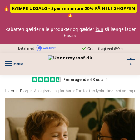
Skip
Skip
🔥
KÆMPE UDSALG - Spar minimum 20% PÅ HELE SHOPPEN
to
to
🔥
navigation
content
Rabatten gælder alle produkter og gælder
kun
så længe lager
haves.
Betal med
Gratis fragt ved 699 kr.
MENU
0
Fremragende
4,8 ud af 5
Hjem
Blog
Ansigtsmaling for børn: Trin for trin lynhurtige motiver og ma
»
»