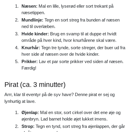
Næsen:
Mal en lille, lyserød eller sort trekant på
næsetippen.
Mundlinje:
Tegn en sort streg fra bunden af næsen
ned til overlæben.
Hvide kinder:
Brug en svamp til at duppe et hvidt
område på hver kind, hvor knurhårene skal være.
Knurhår:
Tegn tre tynde, sorte streger, der buer ud fra
hver side af næsen over de hvide kinder.
Prikker:
Lav et par sorte prikker ved siden af næsen.
Færdig!
Pirat (ca. 3 minutter)
Arrr, klar til eventyr på de syv have? Denne pirat er sej og
lynhurtig at lave.
Øjenlap:
Mal en stor, sort cirkel over det ene øje og
øjenbryn. Lad barnet holde øjet lukket imens.
Strop:
Tegn en tynd, sort streg fra øjenlappen, der går