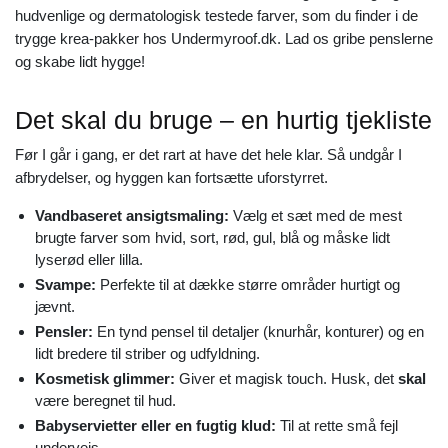
hudvenlige og dermatologisk testede farver, som du finder i de
trygge krea-pakker hos Undermyroof.dk. Lad os gribe penslerne
og skabe lidt hygge!
Det skal du bruge – en hurtig tjekliste
Før I går i gang, er det rart at have det hele klar. Så undgår I
afbrydelser, og hyggen kan fortsætte uforstyrret.
Vandbaseret ansigtsmaling:
Vælg et sæt med de mest
brugte farver som hvid, sort, rød, gul, blå og måske lidt
lyserød eller lilla.
Svampe:
Perfekte til at dække større områder hurtigt og
jævnt.
Pensler:
En tynd pensel til detaljer (knurhår, konturer) og en
lidt bredere til striber og udfyldning.
Kosmetisk glimmer:
Giver et magisk touch. Husk, det
skal
være beregnet til hud.
Babyservietter eller en fugtig klud:
Til at rette små fejl
undervejs.