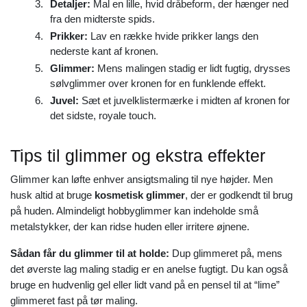
Detaljer:
Mal en lille, hvid dråbeform, der hænger ned
fra den midterste spids.
Prikker:
Lav en række hvide prikker langs den
nederste kant af kronen.
Glimmer:
Mens malingen stadig er lidt fugtig, drysses
sølvglimmer over kronen for en funklende effekt.
Juvel:
Sæt et juvelklistermærke i midten af kronen for
det sidste, royale touch.
Tips til glimmer og ekstra effekter
Glimmer kan løfte enhver ansigtsmaling til nye højder. Men
husk altid at bruge
kosmetisk glimmer
, der er godkendt til brug
på huden. Almindeligt hobbyglimmer kan indeholde små
metalstykker, der kan ridse huden eller irritere øjnene.
Sådan får du glimmer til at holde:
Dup glimmeret på, mens
det øverste lag maling stadig er en anelse fugtigt. Du kan også
bruge en hudvenlig gel eller lidt vand på en pensel til at “lime”
glimmeret fast på tør maling.