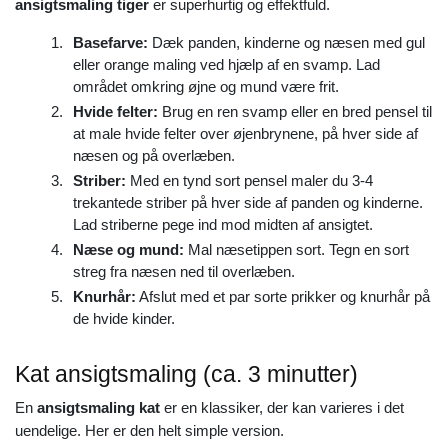
ansigtsmaling tiger
er superhurtig og effektfuld.
Basefarve:
Dæk panden, kinderne og næsen med gul
eller orange maling ved hjælp af en svamp. Lad
området omkring øjne og mund være frit.
Hvide felter:
Brug en ren svamp eller en bred pensel til
at male hvide felter over øjenbrynene, på hver side af
næsen og på overlæben.
Striber:
Med en tynd sort pensel maler du 3-4
trekantede striber på hver side af panden og kinderne.
Lad striberne pege ind mod midten af ansigtet.
Næse og mund:
Mal næsetippen sort. Tegn en sort
streg fra næsen ned til overlæben.
Knurhår:
Afslut med et par sorte prikker og knurhår på
de hvide kinder.
Kat ansigtsmaling (ca. 3 minutter)
En
ansigtsmaling kat
er en klassiker, der kan varieres i det
uendelige. Her er den helt simple version.