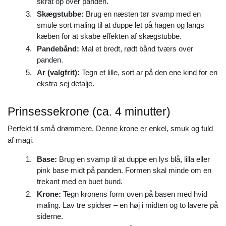
skråt op over panden.
Skægstubbe:
Brug en næsten tør svamp med en
smule sort maling til at duppe let på hagen og langs
kæben for at skabe effekten af skægstubbe.
Pandebånd:
Mal et bredt, rødt bånd tværs over
panden.
Ar (valgfrit):
Tegn et lille, sort ar på den ene kind for en
ekstra sej detalje.
Prinsessekrone (ca. 4 minutter)
Perfekt til små drømmere. Denne krone er enkel, smuk og fuld
af magi.
Base:
Brug en svamp til at duppe en lys blå, lilla eller
pink base midt på panden. Formen skal minde om en
trekant med en buet bund.
Krone:
Tegn kronens form oven på basen med hvid
maling. Lav tre spidser – en høj i midten og to lavere på
siderne.