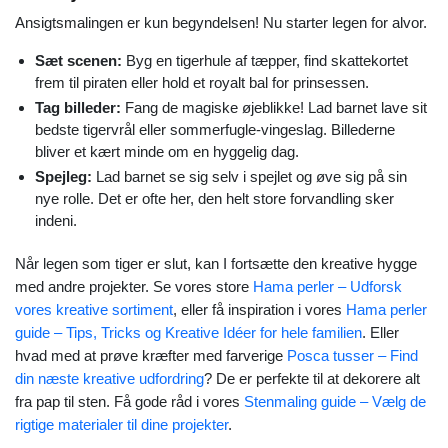
Ansigtsmalingen er kun begyndelsen! Nu starter legen for alvor.
Sæt scenen:
Byg en tigerhule af tæpper, find skattekortet
frem til piraten eller hold et royalt bal for prinsessen.
Tag billeder:
Fang de magiske øjeblikke! Lad barnet lave sit
bedste tigervrål eller sommerfugle-vingeslag. Billederne
bliver et kært minde om en hyggelig dag.
Spejleg:
Lad barnet se sig selv i spejlet og øve sig på sin
nye rolle. Det er ofte her, den helt store forvandling sker
indeni.
Når legen som tiger er slut, kan I fortsætte den kreative hygge
med andre projekter. Se vores store
Hama perler – Udforsk
vores kreative sortiment
, eller få inspiration i vores
Hama perler
guide – Tips, Tricks og Kreative Idéer for hele familien
. Eller
hvad med at prøve kræfter med farverige
Posca tusser – Find
din næste kreative udfordring
? De er perfekte til at dekorere alt
fra pap til sten. Få gode råd i vores
Stenmaling guide – Vælg de
rigtige materialer til dine projekter
.