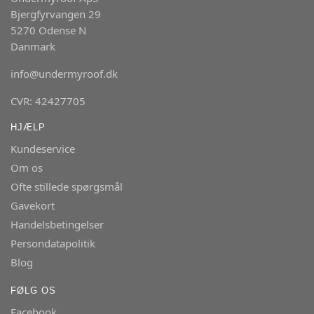
Bjergfyrvangen 29
5270 Odense N
Danmark
info@undermyroof.dk
CVR: 42427705
HJÆLP
Kundeservice
Om os
Ofte stillede spørgsmål
Gavekort
Handelsbetingelser
Persondatapolitik
Blog
FØLG OS
Facebook