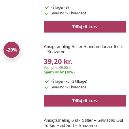
forholdsvis nemme med sort og grøn ansigtsmaling, Spiderman,
På lager (9)
Ironman og en masse af de andre er lidt sværere, men ofte er
Levering 1-3 hverdage
barnet meget mere tilfreds med resultatet, end den voksne
kunstner er 😉
Tilføj til kurv
3. Lav et blomsteransigt. Dekorer ansigtet med smukke blomster
– pynt evt, med glimmer.
Ansigtsmaling Stifter Standard farver 6 stk
5. Tryl barnet eller den voksne om til et dyr.
-20%
– Snazaroo
6. Der er ingen grænser 🙂 Bare giv den gas med de vilde look,
39,20 kr.
lege tatoveringer osv. Kun fantasien sætter grænserne med
Vejl. pris:
49,00 kr.
ansigtsmaling.
Spar 9,80 kr. (20%)
Billig ansigtsmaling
På lager
(kun 3 tilbage)
Levering 1-3 hverdage
Hos Undermyroof.dk tilbyder vi altid ansigtsmaling til billige og
gode priser. Vi tilbyder et stort udvalg af kvalitets ansigtsmaling fra
Tilføj til kurv
Snazaroo, og vi sender lagervarer lynhurtigt.
Ansigtsmaling 6 stk Stifter – Sølv Rød Gul
Turkis Hvid Sort – Snazaroo