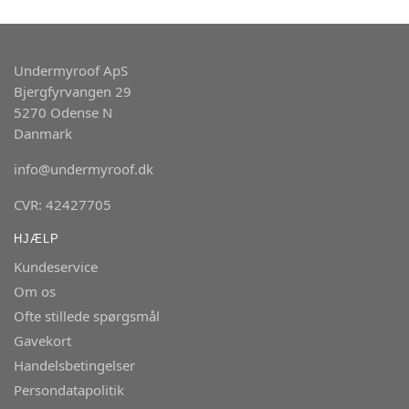
Undermyroof ApS
Bjergfyrvangen 29
5270 Odense N
Danmark
info@undermyroof.dk
CVR: 42427705
HJÆLP
Kundeservice
Om os
Ofte stillede spørgsmål
Gavekort
Handelsbetingelser
Persondatapolitik