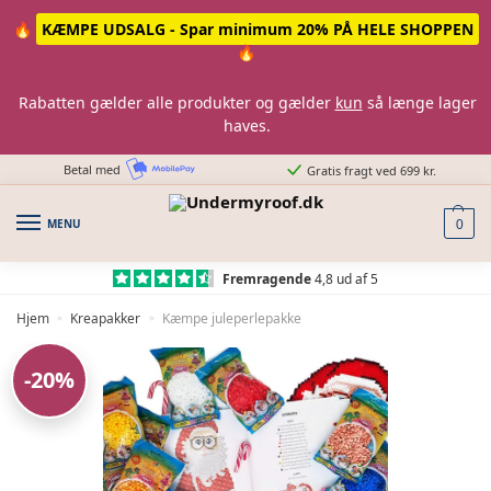
Skip
Skip
🔥
KÆMPE UDSALG - Spar minimum 20% PÅ HELE SHOPPEN
to
to
🔥
navigation
content
Rabatten gælder alle produkter og gælder
kun
så længe lager
haves.
Betal med
Gratis fragt ved 699 kr.
MENU
0
Fremragende
4,8 ud af 5
Hjem
Kreapakker
Kæmpe juleperlepakke
»
»
-20%