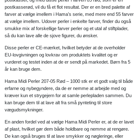
postkasserød, vil du få et flot resultat. Der er en bred palette af
farver at vælge imellem i Hama’s serie, med mere end 55 farver
at vælge imellem. Udover perler i enkelte farver, finder du også
smukke mix af forskellige farver perler og et utal af stiftplader,
så du kan lave alle de sjove figurer, du ønsker.
Disse perler er CE-mærket, hvilket betyder at de overholder
EU-lovgivningen og lovkrav om produktets kvalitet og er
vurderet og testet inden at de er sendt på markedet. Børn fra 5
år kan bruge dem.
Hama Midi Perler 207-05 Rød – 1000 stk er et godt valg til både
erfarne og nybegyndere, da de er nemme at arbejde med og
kræver kun et strygejern for at samle perlepladen sammen. Du
kan bruge dem til at lave alt fra små pynteting til store
vægudsmykninger.
En anden fordel ved at vælge Hama Midi Perler er, at de er lavet
af plast, hvilket gør dem både holdbare og nemme at rengøre.
De kan også bruges til at lave smykker og nøgleringe, eller