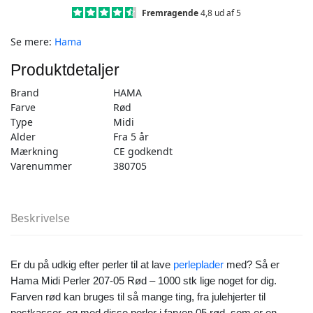
stk
Fremragende
4,8 ud af 5
rød
Se mere:
Hama
-
Midi
Produktdetaljer
(207-
05)
Brand
HAMA
antal
Farve
Rød
Type
Midi
Alder
Fra 5 år
Mærkning
CE godkendt
Varenummer
380705
Beskrivelse
Er du på udkig efter perler til at lave
perleplader
med? Så er
Hama Midi Perler 207-05 Rød – 1000 stk lige noget for dig.
Farven rød kan bruges til så mange ting, fra julehjerter til
postkasser, og med disse perler i farven 05 rød, som er en