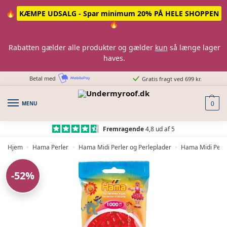
Skip
Skip
🔥
KÆMPE UDSALG - Spar minimum 20% PÅ HELE SHOPPEN
to
to
🔥
navigation
content
Rabatten gælder alle produkter og gælder
kun
så længe lager
haves.
Betal med
Gratis fragt ved 699 kr.
MENU
0
Fremragende
4,8 ud af 5
Hjem
Hama Perler
Hama Midi Perler og Perleplader
Hama Midi Perle
»
»
»
-52%