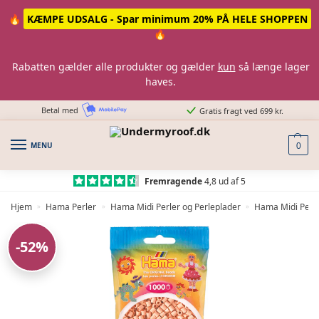
Skip
Skip
🔥
KÆMPE UDSALG - Spar minimum 20% PÅ HELE SHOPPEN
to
to
🔥
navigation
content
Rabatten gælder alle produkter og gælder
kun
så længe lager
haves.
Betal med
Gratis fragt ved 699 kr.
MENU
0
Fremragende
4,8 ud af 5
Hjem
Hama Perler
Hama Midi Perler og Perleplader
Hama Midi Perle
»
»
»
-52%