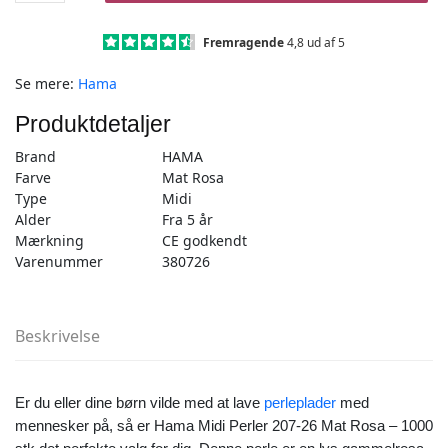
1000
stk
Fremragende
4,8 ud af 5
mat
Se mere:
Hama
rosa
-
Produktdetaljer
Midi
(207-
Brand
HAMA
26)
Farve
Mat Rosa
antal
Type
Midi
Alder
Fra 5 år
Mærkning
CE godkendt
Varenummer
380726
Beskrivelse
Er du eller dine børn vilde med at lave
perleplader
med
mennesker på, så er Hama Midi Perler 207-26 Mat Rosa – 1000