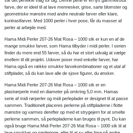
stk det perfekte valg for dig. Denne perle er en lys gammelrosa
farve, der er ideel til at lave mennesker, grise, sarte blomster og
geometriske mønstre med andre neutrale farver eller klare,
kontrastfarver. Med 1000 perler i hver pose, får du masser af
perler at arbejde med.
Hama Midi Perler 207-26 Mat Rosa – 1000 stk er kun en af de
mange smukke farver, som Hama tilbyder i midi perler. I serien
finder du mere end 55 farver, så du har et stort udvalg at vælge
imellem til dit projekt. Udover poser med enkelte farver, har
Hama også en række smukke farvekombinationer og et utal af
stiftplader, så du kan lave alle de sjove figurer, du ønsker.
Hama Midi Perler 207-26 Mat Rosa – 1000 stk er en
plastrørperle med en diameter på omkring 5,0 mm. Hamas
serie af midi rørperler og midi perleplader er designet til at passe
sammen. Traditionelt placeres perlerne på stiftpladerne i flotte
mønstre og varmes derefter op med et strygejern for at smelte
perlerne sammen, så perlepladerne kan bruges til pynt. Du kan
også bruge Hama Midi Perler 207-26 Mat Rosa – 1000 stk til at
lave smykker og nøgleringe, eller til at sy eller lime på andre