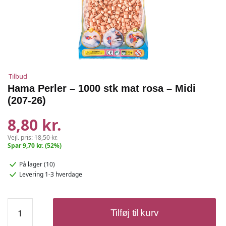
Tilbud
Hama Perler – 1000 stk mat rosa – Midi
(207-26)
8,80 kr.
Vejl. pris:
18,50 kr.
Spar 9,70 kr. (52%)
På lager (10)
Levering 1-3 hverdage
Hama
Tilføj til kurv
Perler
-