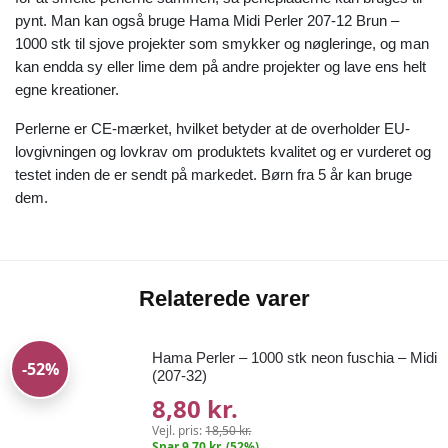
pynt. Man kan også bruge Hama Midi Perler 207-12 Brun –
1000 stk til sjove projekter som smykker og nøgleringe, og man
kan endda sy eller lime dem på andre projekter og lave ens helt
egne kreationer.
Perlerne er CE-mærket, hvilket betyder at de overholder EU-
lovgivningen og lovkrav om produktets kvalitet og er vurderet og
testet inden de er sendt på markedet. Børn fra 5 år kan bruge
dem.
Relaterede varer
Hama Perler – 1000 stk neon fuschia – Midi
-52%
(207-32)
8,80 kr.
Vejl. pris:
18,50 kr.
Spar 9,70 kr. (52%)