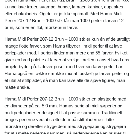
kunne lave træer, svampe, hunde, lamaer, kaniner, cupcakes
eller chokoladeis. Og det er jo ikke optimalt. Med Hama Midi
Perler 207-12 Brun – 1000 stk får man 1000 perler i farven 12
brun, som er en flot, mørkebrun farve.
Hama Midi Perler 207-12 Brun – 1000 stk er kun én af de utroligt
mange flotte farver, som Hama tilbyder i midi perler til at lave
perleplader med. I serien finder man mere end 55 farver, hvilket
giver en bred palette af farver at vælge imellem uanset hvad ens
projekt byder på. Udover poser med hver sin farve perler har
Hama også en række smukke mix af forskellige farver perler og
et utal af stiftplader, så man kan lave alle de sjove figurer, man
måtte ønske.
Hama Midi Perler 207-12 Brun – 1000 stk er en plastperle med
en diameter på ca. 5,0 mm. Hamas serie af midi rørperler og
midi perleplader er designet til at passe sammen. Traditionelt
bruges perlerne ved at sætte dem på stiftpladerne i flotte
mønstre og derefter stryge dem med strygepapir og strygejern
for at smelte perlerne sammen, så perlepladerne kan bruges til