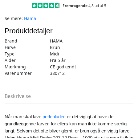
stk
Fremragende
4,8 ud af 5
brun
Se mere:
Hama
-
Midi
Produktdetaljer
(207-
12)
Brand
HAMA
antal
Farve
Brun
Type
Midi
Alder
Fra 5 år
Mærkning
CE godkendt
Varenummer
380712
Beskrivelse
Når man skal lave
perleplader
, er det vigtigt at have de
grundlæggende farver, for ellers kan man ikke komme særlig
langt. Selvom det ofte bliver glemt, er brun også en vigtig farve.
Uden Hama Midi Perler 207-12 Brun – 1000 stk ville man fx ikke