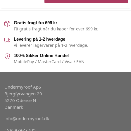
Gratis fragt fra 699 kr.
Få gratis fragt når du køber for over 699 kr.
Levering på 1-2 hverdage
Vi leverer lagervarer på 1-2 hverdage.
100% Sikker Online Handel
MobilePay / MasterCard / Visa / EAN
Undermyroof ApS
Bjergfyrvangen 29
5270 Odense N
Danmark
info@undermyroof.dk
CVR: 42427705