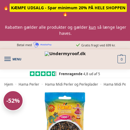
Skip
Skip
🔥
KÆMPE UDSALG - Spar minimum 20% PÅ HELE SHOPPEN
to
to
🔥
navigation
content
Rabatten gælder alle produkter og gælder
kun
så længe lager
haves.
Betal med
Gratis fragt ved 699 kr.
MENU
0
Fremragende
4,8 ud af 5
Hjem
Hama Perler
Hama Midi Perler og Perleplader
Hama Midi Perle
»
»
»
-52%