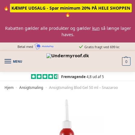
Skip
Skip
🔥
KÆMPE UDSALG - Spar minimum 20% PÅ HELE SHOPPEN
to
to
🔥
navigation
content
Rabatten gælder alle produkter og gælder
kun
så længe lager
haves.
Betal med
Gratis fragt ved 699 kr.
MENU
0
Fremragende
4,8 ud af 5
Hjem
Ansigtsmaling
Ansigtsmaling Blod Gel 50 ml – Snazaroo
»
»