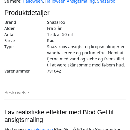
Se mere:
Halloween
,
Halloween Ansigtsmaling
,
Snazaroo
Snazaroo
antal
Produktdetaljer
Brand
Snazaroo
Alder
Fra 3 år
Antal
1 stk af 50 ml
Farve
Rød
Type
Snazaroos ansigts- og kropsmalinger er
vandbaserede og parfumefrie. Nemt at
fjerne med vand og sæbe og fremstillet
til at være skånsomme mod følsom hud.
Varenummer
791042
Beskrivelse
Lav realistiske effekter med Blod Gel til
ansigtsmaling
Med denne
ansigtsmaling
Blod Gel på 50 ml fra Snazaroo kan