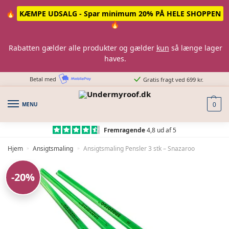
Skip
Skip
🔥
KÆMPE UDSALG - Spar minimum 20% PÅ HELE SHOPPEN
to
to
🔥
navigation
content
Rabatten gælder alle produkter og gælder
kun
så længe lager
haves.
Betal med
Gratis fragt ved 699 kr.
MENU
0
Fremragende
4,8 ud af 5
Hjem
Ansigtsmaling
Ansigtsmaling Pensler 3 stk – Snazaroo
»
»
-20%