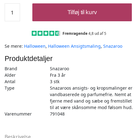
Ansigtsmaling
Tilføj til kurv
Pensler
3
stk
-
Fremragende
4,8 ud af 5
Snazaroo
Se mere:
Halloween
,
Halloween Ansigtsmaling
,
Snazaroo
antal
Produktdetaljer
Brand
Snazaroo
Alder
Fra 3 år
Antal
3 stk
Type
Snazaroos ansigts- og kropsmalinger er
vandbaserede og parfumefrie. Nemt at
fjerne med vand og sæbe og fremstillet
til at være skånsomme mod følsom hud.
Varenummer
791048
Beskrivelse