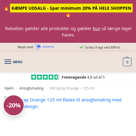
Skip
Skip
🔥
KÆMPE UDSALG - Spar minimum 20% PÅ HELE SHOPPEN
to
to
🔥
navigation
content
Rabatten gælder alle produkter og gælder
kun
så længe lager
haves.
Betal med
Gratis fragt ved 699 kr.
MENU
0
Fremragende
4,8 ud af 5
Hjem
Ansigtsmaling
Hårspray Orange – 125 ml
»
»
-20%