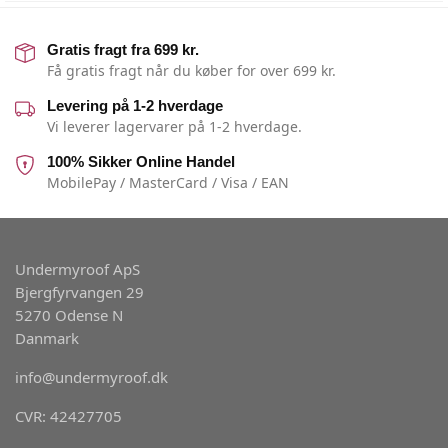
Gratis fragt fra 699 kr.
Få gratis fragt når du køber for over 699 kr.
Levering på 1-2 hverdage
Vi leverer lagervarer på 1-2 hverdage.
100% Sikker Online Handel
MobilePay / MasterCard / Visa / EAN
Undermyroof ApS
Bjergfyrvangen 29
5270 Odense N
Danmark
info@undermyroof.dk
CVR: 42427705