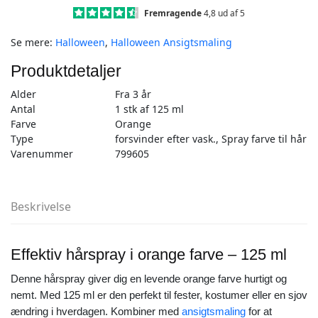
ml
Fremragende
4,8 ud af 5
antal
Se mere:
Halloween
,
Halloween Ansigtsmaling
Produktdetaljer
Alder
Fra 3 år
Antal
1 stk af 125 ml
Farve
Orange
Type
forsvinder efter vask., Spray farve til hår
Varenummer
799605
Beskrivelse
Effektiv hårspray i orange farve – 125 ml
Denne hårspray giver dig en levende orange farve hurtigt og
nemt. Med 125 ml er den perfekt til fester, kostumer eller en sjov
ændring i hverdagen. Kombiner med
ansigtsmaling
for at