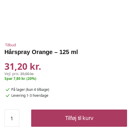
Tilbud
Hårspray Orange – 125 ml
31,20 kr.
Vejl. pris:
39,00 kr.
Spar 7,80 kr. (20%)
På lager
(kun 4 tilbage)
Levering 1-3 hverdage
Hårspray
Tilføj til kurv
Orange
-
125