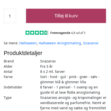
Ansigtsmaling
Tilføj til kurv
10
dele
+
Guide
Fremragende
4,8 ud af 5
-
Se mere:
Halloween
,
Halloween Ansigtsmaling
,
Snazaroo
Pink
emballage
Produktdetaljer
-
Snazaroo
Brand
Snazaroo
antal
Alder
Fra 3 år
Antal
8 x 2 ml. farver
Farve
Sort - hvid - gul - pink - grøn - sølv -
glimmer blå & glimmer lilla
Indeholder
8 farver - 1 pensel - 1 svamp og en
guide til at lave flotte ansigtsmaling
Type
Snazaroos ansigts- og kropsmalinger er
vandbaserede og parfumefrie. Nemt at
fjerne med vand og sæbe og fremstillet