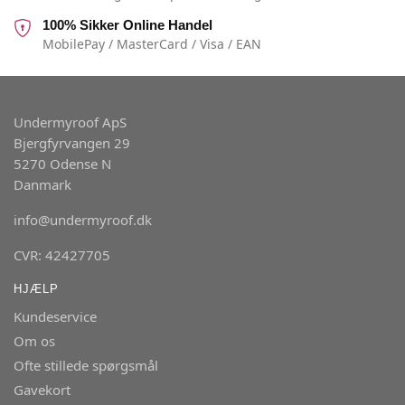
100% Sikker Online Handel
MobilePay / MasterCard / Visa / EAN
Undermyroof ApS
Bjergfyrvangen 29
5270 Odense N
Danmark
info@undermyroof.dk
CVR: 42427705
HJÆLP
Kundeservice
Om os
Ofte stillede spørgsmål
Gavekort