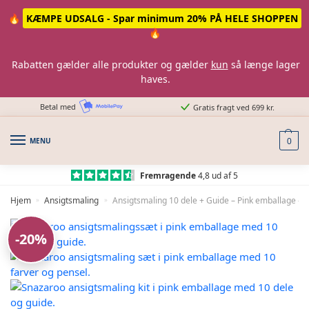
Skip
Skip
🔥
KÆMPE UDSALG - Spar minimum 20% PÅ HELE SHOPPEN
to
to
🔥
navigation
content
Rabatten gælder alle produkter og gælder
kun
så længe lager
haves.
Betal med
Gratis fragt ved 699 kr.
MENU
0
Fremragende
4,8 ud af 5
Hjem
Ansigtsmaling
Ansigtsmaling 10 dele + Guide – Pink emballage – 
»
»
-20%