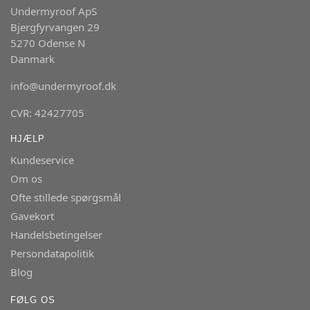
Undermyroof ApS
Bjergfyrvangen 29
5270 Odense N
Danmark
info@undermyroof.dk
CVR: 42427705
HJÆLP
Kundeservice
Om os
Ofte stillede spørgsmål
Gavekort
Handelsbetingelser
Persondatapolitik
Blog
FØLG OS