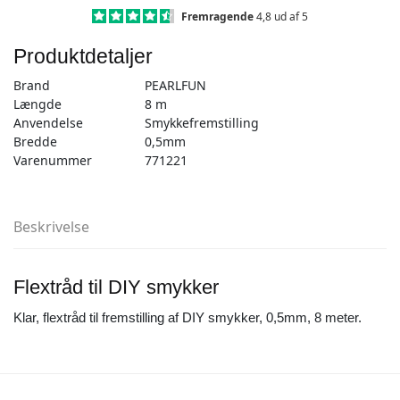
klar
Fremragende
4,8 ud af 5
antal
Produktdetaljer
Brand
PEARLFUN
Længde
8 m
Anvendelse
Smykkefremstilling
Bredde
0,5mm
Varenummer
771221
Beskrivelse
Flextråd til DIY smykker
Klar, flextråd til fremstilling af DIY smykker, 0,5mm, 8 meter.