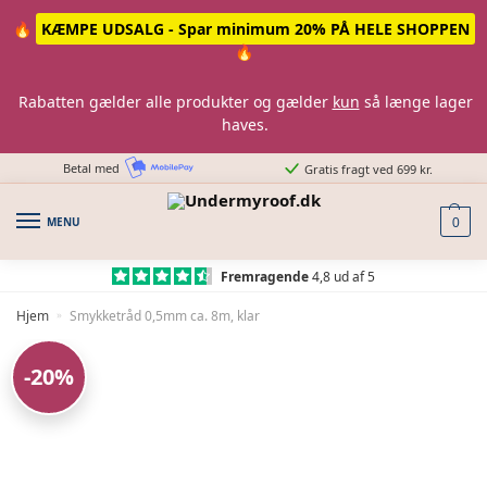
Skip
Skip
🔥
KÆMPE UDSALG - Spar minimum 20% PÅ HELE SHOPPEN
to
to
🔥
navigation
content
Rabatten gælder alle produkter og gælder
kun
så længe lager
haves.
Betal med
Gratis fragt ved 699 kr.
MENU
0
Fremragende
4,8 ud af 5
Hjem
Smykketråd 0,5mm ca. 8m, klar
»
-20%