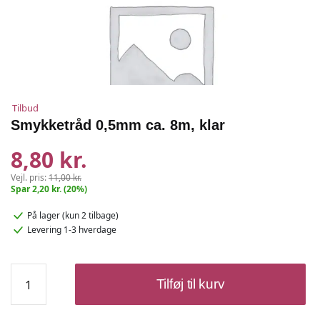
Tilbud
Smykketråd 0,5mm ca. 8m, klar
8,80 kr.
Vejl. pris:
11,00 kr.
Spar 2,20 kr. (20%)
På lager
(kun 2 tilbage)
Levering 1-3 hverdage
Smykketråd
Tilføj til kurv
0,5mm
ca.
8m,