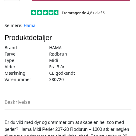
1000
stk
Fremragende
4,8 ud af 5
rødbrun
Se mere:
Hama
-
Midi
Produktdetaljer
(207-
20)
Brand
HAMA
antal
Farve
Rødbrun
Type
Midi
Alder
Fra 5 år
Mærkning
CE godkendt
Varenummer
380720
Beskrivelse
Er du vild med dyr og drømmer om at skabe en hel zoo med
perler? Hama Midi Perler 207-20 Rødbrun – 1000 stk er nøglen