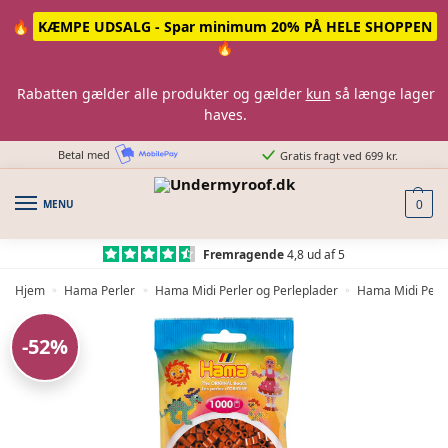
Skip
Skip
🔥
KÆMPE UDSALG - Spar minimum 20% PÅ HELE SHOPPEN
to
to
🔥
navigation
content
Rabatten gælder alle produkter og gælder
kun
så længe lager
haves.
Betal med
Gratis fragt ved 699 kr.
MENU
0
Fremragende
4,8 ud af 5
Hjem
Hama Perler
Hama Midi Perler og Perleplader
Hama Midi Perle
»
»
»
-52%