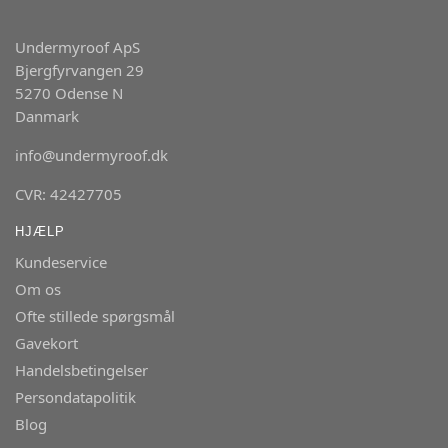
Undermyroof ApS
Bjergfyrvangen 29
5270 Odense N
Danmark
info@undermyroof.dk
CVR: 42427705
HJÆLP
Kundeservice
Om os
Ofte stillede spørgsmål
Gavekort
Handelsbetingelser
Persondatapolitik
Blog