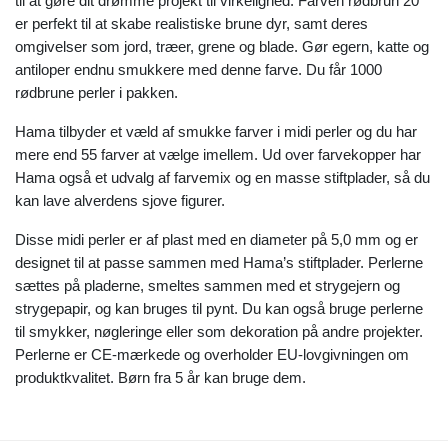
til at gøre dit drømme projekt til virkelighed. Farven rødbrun 20
er perfekt til at skabe realistiske brune dyr, samt deres
omgivelser som jord, træer, grene og blade. Gør egern, katte og
antiloper endnu smukkere med denne farve. Du får 1000
rødbrune perler i pakken.
Hama tilbyder et væld af smukke farver i midi perler og du har
mere end 55 farver at vælge imellem. Ud over farvekopper har
Hama også et udvalg af farvemix og en masse stiftplader, så du
kan lave alverdens sjove figurer.
Disse midi perler er af plast med en diameter på 5,0 mm og er
designet til at passe sammen med Hama’s stiftplader. Perlerne
sættes på pladerne, smeltes sammen med et strygejern og
strygepapir, og kan bruges til pynt. Du kan også bruge perlerne
til smykker, nøgleringe eller som dekoration på andre projekter.
Perlerne er CE-mærkede og overholder EU-lovgivningen om
produktkvalitet. Børn fra 5 år kan bruge dem.