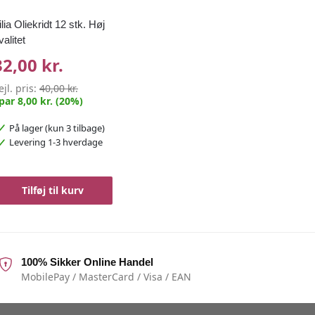
ilia Oliekridt 12 stk. Høj
valitet
32,00 kr.
ejl. pris:
40,00 kr.
par 8,00 kr. (20%)
På lager
(kun 3 tilbage)
Levering 1-3 hverdage
Tilføj til kurv
100% Sikker Online Handel
MobilePay / MasterCard / Visa / EAN