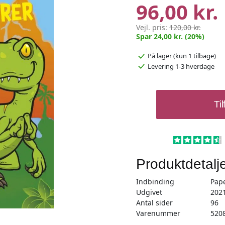
96,00 kr.
Vejl. pris:
120,00 kr.
Spar 24,00 kr. (20%)
På lager
(kun 1 tilbage)
Levering 1-3 hverdage
Min
Til
Malebog
-
Dinosaurer
antal
Produktdetalj
Indbinding
Pap
Udgivet
202
Antal sider
96
Varenummer
520