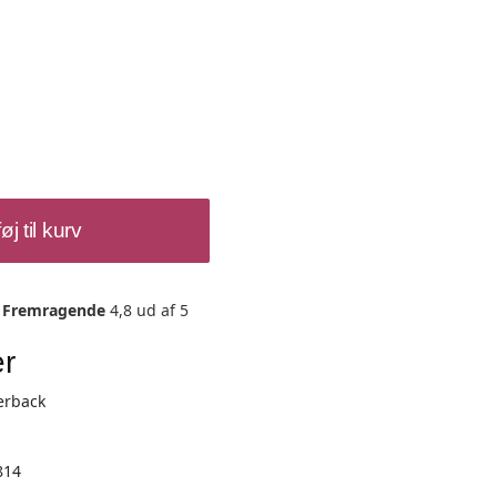
føj til kurv
Fremragende
4,8 ud af 5
er
erback
1
814