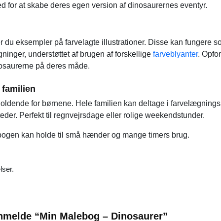
 for at skabe deres egen version af dinosaurernes eventyr.
r du eksempler på farvelagte illustrationer. Disse kan fungere s
gninger, understøttet af brugen af forskellige
farveblyanter
. Opfo
dinosaurerne på deres måde.
 familien
ldende for børnene. Hele familien kan deltage i farvelægningsa
der. Perfekt til regnvejrsdage eller rolige weekendstunder.
t bogen kan holde til små hænder og mange timers brug.
lser.
 anmelde “Min Malebog – Dinosaurer”