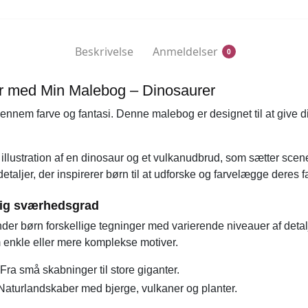
Beskrivelse
Anmeldelser
0
er med Min Malebog – Dinosaurer
nnem farve og fantasi. Denne malebog er designet til at give d
illustration af en dinosaur og et vulkanudbrud, som sætter sce
detaljer, der inspirerer børn til at udforske og farvelægge deres f
lig sværhedsgrad
nder børn forskellige tegninger med varierende niveauer af detal
 enkle eller mere komplekse motiver.
Fra små skabninger til store giganter.
Naturlandskaber med bjerge, vulkaner og planter.