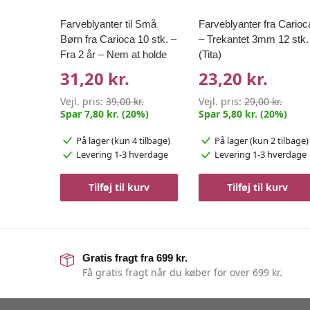
Farveblyanter til Små
Farveblyanter fra Carioc
Børn fra Carioca 10 stk. –
– Trekantet 3mm 12 stk.
Fra 2 år – Nem at holde
(Tita)
31,20 kr.
23,20 kr.
Vejl. pris:
39,00 kr.
Vejl. pris:
29,00 kr.
Spar 7,80 kr. (20%)
Spar 5,80 kr. (20%)
På lager
(kun 4 tilbage)
På lager
(kun 2 tilbage)
Levering 1-3 hverdage
Levering 1-3 hverdage
Tilføj til kurv
Tilføj til kurv
Gratis fragt fra 699 kr.
Få gratis fragt når du køber for over 699 kr.