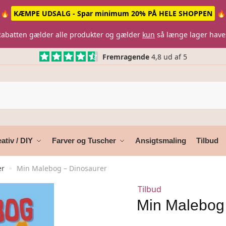
🔥
KÆMPE UDSALG - Spar minimum 20% PÅ HELE SHOPPEN
🔥
Rabatten gælder alle produkter og gælder
kun
så længe lager have
Fremragende
4,8 ud af 5
ativ / DIY
Farver og Tuscher
Ansigtsmaling
Tilbud
er
Min Malebog – Dinosaurer
»
Tilbud
Min Malebog