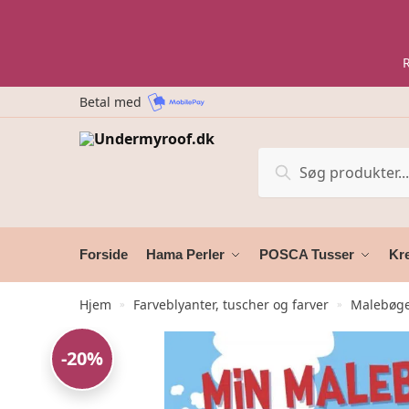
Skip
Skip
to
to
navigation
content
Betal med
Søg
Søg
efter:
Forside
Hama Perler
POSCA Tusser
Kre
Hjem
Farveblyanter, tuscher og farver
Malebøg
»
»
-20%