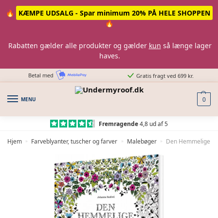
Skip
Skip
🔥
KÆMPE UDSALG - Spar minimum 20% PÅ HELE SHOPPEN
to
to
🔥
navigation
content
Rabatten gælder alle produkter og gælder
kun
så længe lager
haves.
Betal med
Gratis fragt ved 699 kr.
MENU
0
Fremragende
4,8 ud af 5
Hjem
Farveblyanter, tuscher og farver
Malebøger
Den Hemmelige Hav
»
»
»