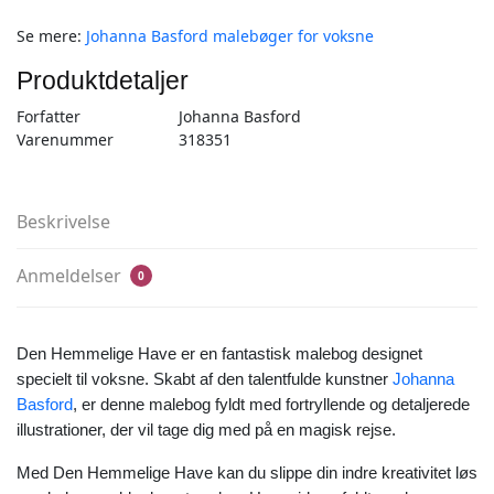
for
Se mere:
Johanna Basford malebøger for voksne
Voksne
-
Produktdetaljer
Johanna
Basford
Forfatter
Johanna Basford
antal
Varenummer
318351
Beskrivelse
Anmeldelser
0
Den Hemmelige Have er en fantastisk malebog designet
specielt til voksne. Skabt af den talentfulde kunstner
Johanna
Basford
, er denne malebog fyldt med fortryllende og detaljerede
illustrationer, der vil tage dig med på en magisk rejse.
Med Den Hemmelige Have kan du slippe din indre kreativitet løs