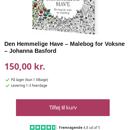
Den Hemmelige Have – Malebog for Voksne
– Johanna Basford
150,00 kr.
På lager
(kun 1 tilbage)
Levering 1-3 hverdage
Den
Tilføj til kurv
Hemmelige
Have
-
Malebog
Fremragende
4,8 ud af 5