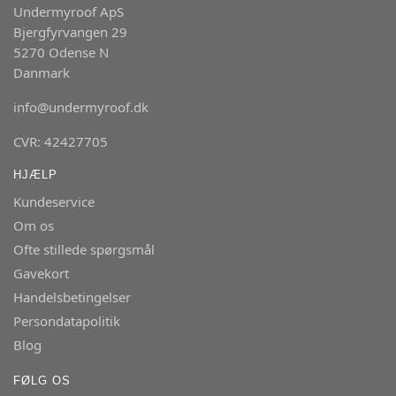
Undermyroof ApS
Bjergfyrvangen 29
5270 Odense N
Danmark
info@undermyroof.dk
CVR: 42427705
HJÆLP
Kundeservice
Om os
Ofte stillede spørgsmål
Gavekort
Handelsbetingelser
Persondatapolitik
Blog
FØLG OS