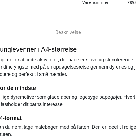
Varenummer
789
Beskrivelse
unglevenner i A4-størrelse
t det er at finde aktiviteter, der både er sjove og stimulerende fo
r dine yngste med på en opdagelsesrejse gennem dyrenes og j
dtere og perfekt til små hænder.
for de mindste
kellige dyremotiver som glade aber og legesyge papegøjer. Hvert
astholder dit barns interesse.
A4-format
an du nemt tage malebogen med på farten. Den er ideel til roli
turen.