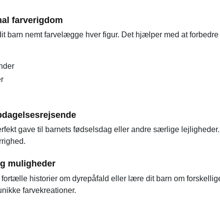
mal farverigdom
dit barn nemt farvelægge hver figur. Det hjælper med at forbed
nder
r
opdagelsesrejsende
ekt gave til barnets fødselsdag eller andre særlige lejlighede
rrighed.
 og muligheder
fortælle historier om dyrepåfald eller lære dit barn om forskell
unikke farvekreationer.