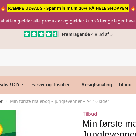
🔥
KÆMPE UDSALG - Spar minimum 20% PÅ HELE SHOPPEN
🔥
Rabatten gælder alle produkter og gælder
kun
så længe lager have
Fremragende
4,8 ud af 5
ativ / DIY
Farver og Tuscher
Ansigtsmaling
Tilbud
er
Min første malebog – Junglevenner – A4 16 sider
»
Tilbud
Min første m
Junglevenner