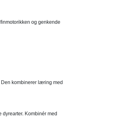
re finmotorikken og genkende
r. Den kombinerer læring med
ige dyrearter. Kombinér med