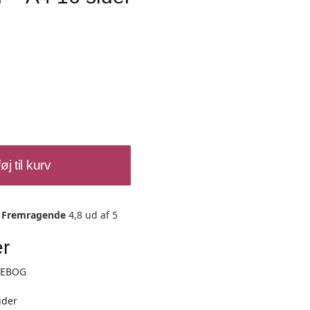
føj til kurv
Fremragende
4,8 ud af 5
er
EBOG
ider