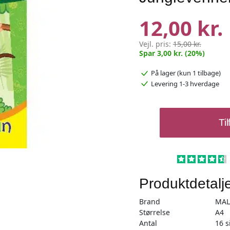
12,00 kr.
Vejl. pris:
15,00 kr.
Spar 3,00 kr. (20%)
På lager
(kun 1 tilbage)
Levering 1-3 hverdage
Min
Til
første
malebog
-
Junglevenner
-
Produktdetalj
A4
16
Brand
MAL
sider
Størrelse
A4
Antal
16 s
antal