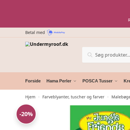
Skip
Skip
to
to
navigation
content
Betal med
Søg
Søg
efter:
Forside
Hama Perler
POSCA Tusser
Kre
Hjem
Farveblyanter, tuscher og farver
Malebøg
»
»
-20%