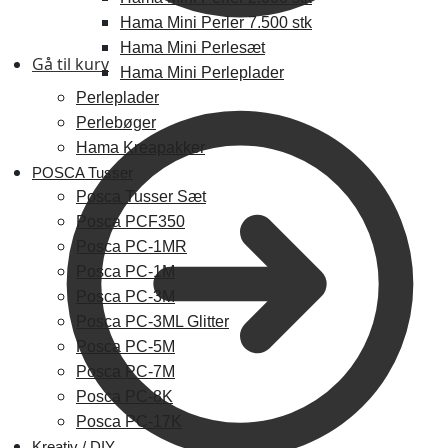
Hama Mini Perler 7.500 stk
Hama Mini Perlesæt
Gå til kurv
Hama Mini Perleplader
Perleplader
Perlebøger
Hama Kreapakker
POSCA Tusser
Posca Tusser Sæt
Posca PCF350
Posca PC-1MR
Posca PC-1M
Posca PC-3M
Posca PC-3ML Glitter
Posca PC-5M
Posca PC-7M
Posca PC-8K
Posca PC-17K
Kreativ / DIY