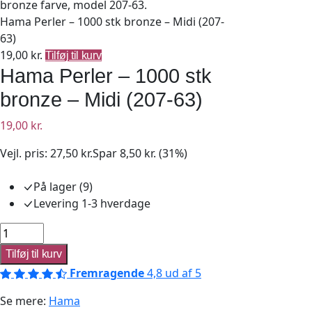
Hama Perler – 1000 stk bronze – Midi (207-
63)
19,00
kr.
Tilføj til kurv
Hama Perler – 1000 stk
bronze – Midi (207-63)
19,00 kr.
Vejl. pris:
27,50 kr.
Spar 8,50 kr. (31%)
På lager (9)
Levering 1-3 hverdage
Hama
Perler
Tilføj til kurv
-
Fremragende
4,8 ud af 5
1000
stk
Se mere:
Hama