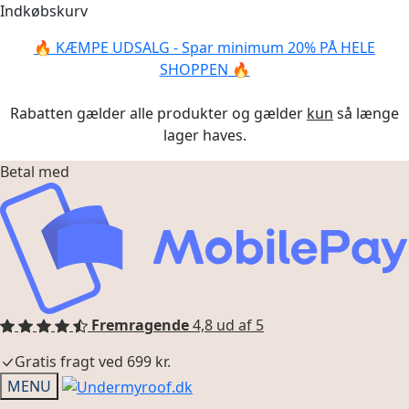
Skip
Skip
Indkøbskurv
to
to
🔥
KÆMPE UDSALG - Spar minimum 20% PÅ HELE
navigation
content
SHOPPEN
🔥
Rabatten gælder alle produkter og gælder
kun
så længe
lager haves.
Betal med
Fremragende
4,8 ud af 5
Gratis fragt ved 699 kr.
MENU