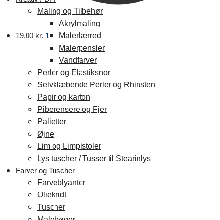
Maling og Tilbehør
Akrylmaling
19,00
kr.
1
Malerlærred
Malerpensler
Vandfarver
Perler og Elastiksnor
Selvklæbende Perler og Rhinsten
Papir og karton
Piberensere og Fjer
Palietter
Øjne
Lim og Limpistoler
Lys tuscher / Tusser til Stearinlys
Farver og Tuscher
Farveblyanter
Oliekridt
Tuscher
Malebøger