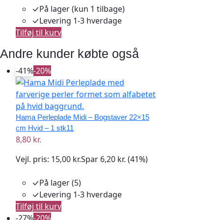
På lager
(kun 1 tilbage)
Levering 1-3 hverdage
Tilføj til kurv
Andre kunder købte også
-41%
-20%
Hama Perleplade Midi – Bogstaver 22×15
cm Hvid – 1 stk11
8,80 kr.
Vejl. pris:
15,00 kr.
Spar 6,20 kr. (41%)
På lager (5)
Levering 1-3 hverdage
Tilføj til kurv
-27%
-20%