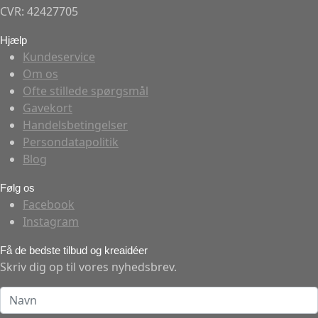
CVR: 42427705
Hjælp
Kundeservice
Om os
Ofte stillede spørgsmål
Gavekort
Handelsbetingelser
Persondatapolitik
Blog
Følg os
Facebook
Instagram
Få de bedste tilbud og kreaidéer
Skriv dig op til vores nyhedsbrev.