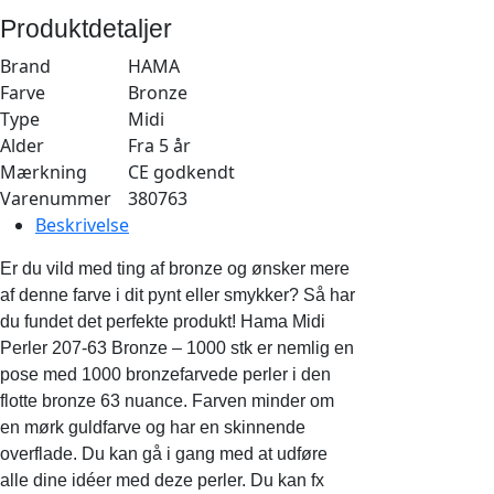
bronze
Produktdetaljer
-
Midi
Brand
HAMA
(207-
Farve
Bronze
63)
Type
Midi
antal
Alder
Fra 5 år
Mærkning
CE godkendt
Varenummer
380763
Beskrivelse
Er du vild med ting af bronze og ønsker mere
af denne farve i dit pynt eller smykker? Så har
du fundet det perfekte produkt! Hama Midi
Perler 207-63 Bronze – 1000 stk er nemlig en
pose med 1000 bronzefarvede perler i den
flotte bronze 63 nuance. Farven minder om
en mørk guldfarve og har en skinnende
overflade. Du kan gå i gang med at udføre
alle dine idéer med deze perler. Du kan fx