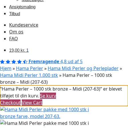
Ansigtsmaling
Tilbud
Kundeservice
Om os
FAQ
19,00
kr.
1
Fremragende
4,8 ud af 5
Hjem
»
Hama Perler
»
Hama Midi Perler og Perleplader
»
Hama Midi Perler 1.000 stk
»
Hama Perler – 1000 stk
bronze – Midi (207-63)
“Hama Perler – 1000 stk bronze – Midi (207-63)” er blevet
tilføjet til din kurv.
Se kurv
Checkout
View Cart