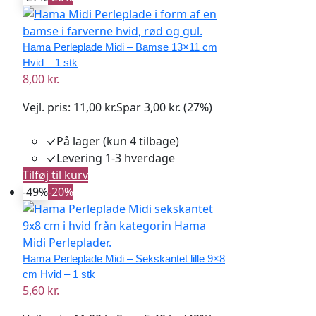
Hama Perleplade Midi – Bamse 13×11 cm
Hvid – 1 stk
8,00 kr.
Vejl. pris:
11,00 kr.
Spar 3,00 kr. (27%)
På lager
(kun 4 tilbage)
Levering 1-3 hverdage
Tilføj til kurv
-49%
-20%
Hama Perleplade Midi – Sekskantet lille 9×8
cm Hvid – 1 stk
5,60 kr.