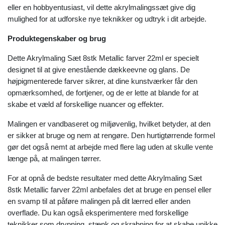
eller en hobbyentusiast, vil dette akrylmalingssæt give dig
mulighed for at udforske nye teknikker og udtryk i dit arbejde.
Produktegenskaber og brug
Dette Akrylmaling Sæt 8stk Metallic farver 22ml er specielt
designet til at give enestående dækkeevne og glans. De
højpigmenterede farver sikrer, at dine kunstværker får den
opmærksomhed, de fortjener, og de er lette at blande for at
skabe et væld af forskellige nuancer og effekter.
Malingen er vandbaseret og miljøvenlig, hvilket betyder, at den
er sikker at bruge og nem at rengøre. Den hurtigtørrende formel
gør det også nemt at arbejde med flere lag uden at skulle vente
længe på, at malingen tørrer.
For at opnå de bedste resultater med dette Akrylmaling Sæt
8stk Metallic farver 22ml anbefales det at bruge en pensel eller
en svamp til at påføre malingen på dit lærred eller anden
overflade. Du kan også eksperimentere med forskellige
teknikker som drypning, stænk og skrabning for at skabe unikke