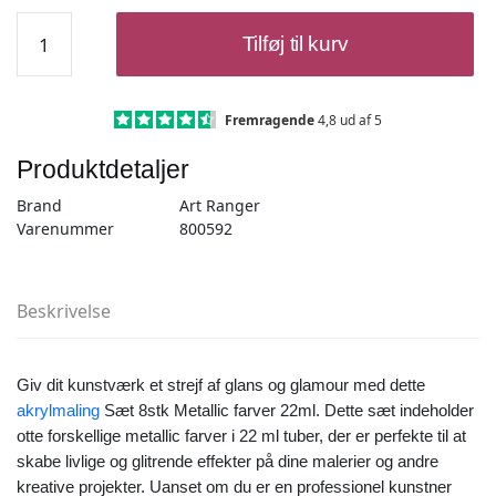
Akrylmaling
Tilføj til kurv
Sæt
8stk
Metallic
farver
Fremragende
4,8 ud af 5
22ml
Produktdetaljer
antal
Brand
Art Ranger
Varenummer
800592
Beskrivelse
Giv dit kunstværk et strejf af glans og glamour med dette
akrylmaling
Sæt 8stk Metallic farver 22ml. Dette sæt indeholder
otte forskellige metallic farver i 22 ml tuber, der er perfekte til at
skabe livlige og glitrende effekter på dine malerier og andre
kreative projekter. Uanset om du er en professionel kunstner