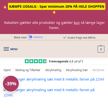
Skip
Skip
🔥
KÆMPE UDSALG - Spar minimum 20% PÅ HELE SHOPPEN
to
to
🔥
navigation
content
Rabatten gælder alle produkter og gælder
kun
så længe lager
haves.
Betal med
Gratis fragt ved 699 kr.
MENU
0
Fremragende
4,8 ud af 5
Hjem
Maling og Tilbehør
Akrylmaling
Akrylmaling Sæt
Akrylmaling
»
»
»
»
-39%