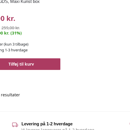
iDS, Maxi Kunst box
0 kr.
:
259,00 kr.
0 kr. (31%)
er
(kun 3 tilbage)
ng 1-3 hverdage
Tilføj til kurv
Sorted
 resultater
by
popularity
Levering på 1-2 hverdage
Vi leverer lagervarer på 1-2 hverdage.