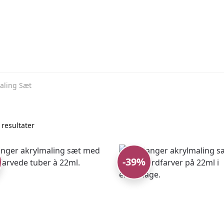
aling Sæt
Sorted
 resultater
by
popularity
-39%