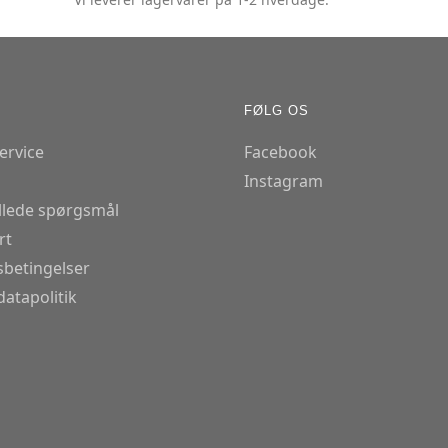
FØLG OS
ervice
Facebook
Instagram
illede spørgsmål
rt
betingelser
atapolitik