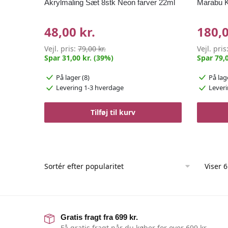
Akrylmaling Sæt 8stk Neon farver 22ml
Marabu K
48,00 kr.
180,0
Vejl. pris:
79,00 kr.
Vejl. pris
Spar 31,00 kr. (39%)
Spar 79,0
På lager (8)
På lag
Levering 1-3 hverdage
Leveri
Tilføj til kurv
Viser 6
Gratis fragt fra 699 kr.
Få gratis fragt når du køber for over 699 kr.