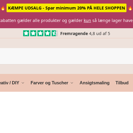
🔥
KÆMPE UDSALG - Spar minimum 20% PÅ HELE SHOPPEN
🔥
Rabatten gælder alle produkter og gælder
kun
så længe lager have
Fremragende
4,8 ud af 5
ativ / DIY
Farver og Tuscher
Ansigtsmaling
Tilbud