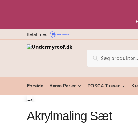
Skip
Skip
to
to
navigation
content
Betal med
Søg
Søg
efter:
Forside
Hama Perler
POSCA Tusser
Kre
Akrylmaling Sæt