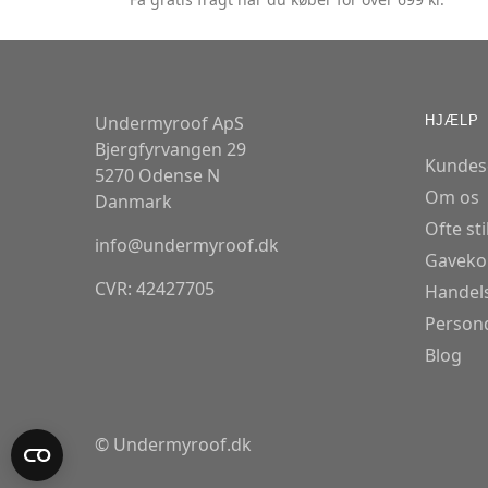
Undermyroof ApS
HJÆLP
Bjergfyrvangen 29
Kundes
5270 Odense N
Om os
Danmark
Ofte st
info@undermyroof.dk
Gaveko
CVR: 42427705
Handels
Persond
Blog
© Undermyroof.dk