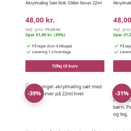
Akrylmaling Sæt 8stk Glitter farver 22ml
Akrylmali
48,00 kr.
48,00
Vejl. pris:
79,00 kr.
Vejl. pris
Spar 31,00 kr. (39%)
Spar 31,0
På lager
(kun 4 tilbage)
På lag
Levering 1-3 hverdage
Leveri
Tilføj til kurv
-39%
-31%