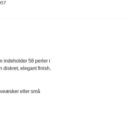
957
 indeholder 58 perler i
 diskret, elegant finish.
gaveæsker eller små