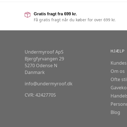
Gratis fragt fra 699 kr.
Få gratis fragt når du køber for over 699 kr.
Undermyroof ApS
HJÆLP
Bjergfyrvangen 29
Kundes
5270 Odense N
Om os
Danmark
Ofte st
info@undermyroof.dk
Gaveko
CVR: 42427705
Handels
Persond
Blog