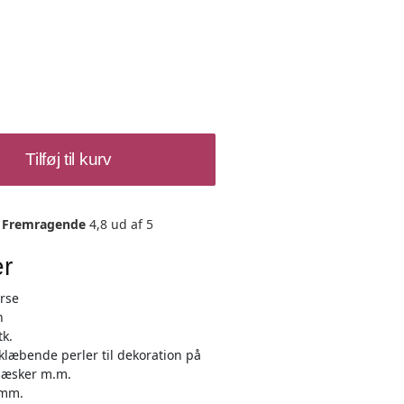
Tilføj til kurv
Fremragende
4,8 ud af 5
er
rse
n
tk.
klæbende perler til dekoration på
t æsker m.m.
 mm.