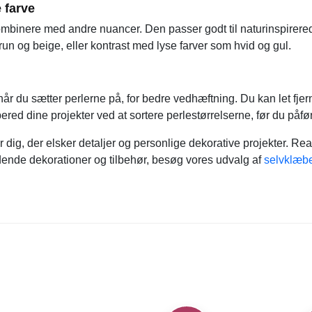
e farve
mbinere med andre nuancer. Den passer godt til naturinspirered
un og beige, eller kontrast med lyse farver som hvid og gul.
når du sætter perlerne på, for bedre vedhæftning. Du kan let fjer
d dine projekter ved at sortere perlestørrelserne, før du påfø
or dig, der elsker detaljer og personlige dekorative projekter. R
dende dekorationer og tilbehør, besøg vores udvalg af
selvklæbe