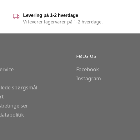
Levering på 1-2 hverdage
Vi leverer lagervarer på 1-2 hverdage.
FØLG OS
ervice
Facebook
Instagram
illede spørgsmål
rt
betingelser
atapolitik