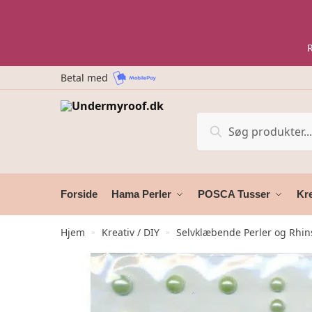
Skip
Skip
to
to
navigation
content
Betal med
Søg
Søg
efter:
Forside
Hama Perler
POSCA Tusser
Kre
Hjem
Kreativ / DIY
Selvklæbende Perler og Rhin
»
»