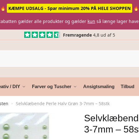
🔥
KÆMPE UDSALG - Spar minimum 20% PÅ HELE SHOPPEN
🔥
Rabatten gælder alle produkter og gælder
kun
så længe lager have
Fremragende
4,8 ud af 5
ativ / DIY
Farver og Tuscher
Ansigtsmaling
Tilbud
sten
Selvklæbende Perle Halv Grøn 3-7mm – 58stk
»
Selvklæbend
3-7mm – 58s