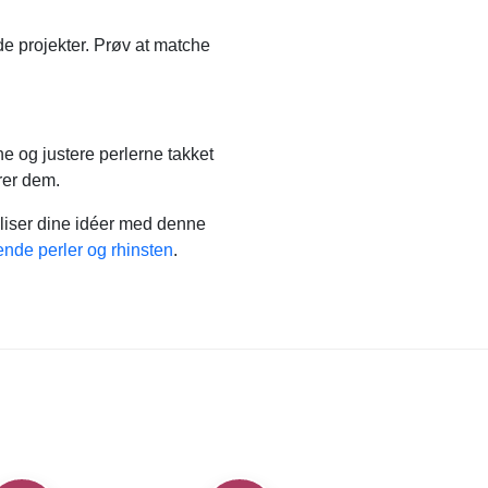
e projekter. Prøv at matche
ne og justere perlerne takket
rer dem.
ealiser dine idéer med denne
nde perler og rhinsten
.