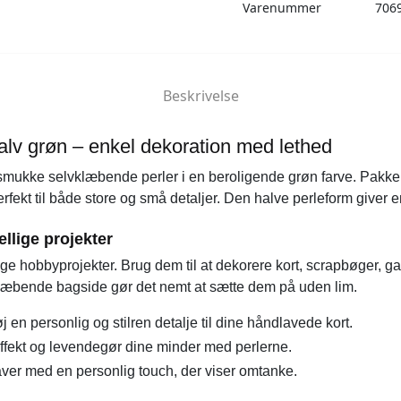
Varenummer
706
Beskrivelse
lv grøn – enkel dekoration med lethed
 smukke selvklæbende perler i en beroligende grøn farve. Pakken
erfekt til både store og små detaljer. Den halve perleform giver en
ellige projekter
nge hobbyprojekter. Brug dem til at dekorere kort, scrapbøger, 
klæbende bagside gør det nemt at sætte dem på uden lim.
øj en personlig og stilren detalje til dine håndlavede kort.
fekt og levendegør dine minder med perlerne.
ver med en personlig touch, der viser omtanke.