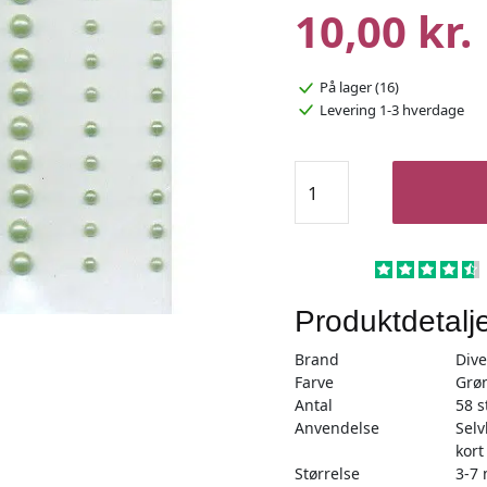
10,00 kr.
På lager (16)
Levering 1-3 hverdage
Selvklæbende
Perle
Halv
Grøn
3-
7mm
Produktdetalj
-
58stk
Brand
Dive
antal
Farve
Grø
Antal
58 s
Anvendelse
Selv
kor
Størrelse
3-7