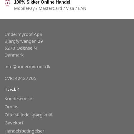
100% Sikker Online Handel
MobilePay / MasterCard / Visa / EAN
Undermyroof ApS
Bjergfyrvangen 29
5270 Odense N
Danmark
info@undermyroof.dk
CVR: 42427705
HJÆLP
Kundeservice
Om os
Ofte stillede spørgsmål
Gavekort
Handelsbetingelser