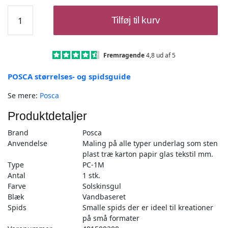
Posca
Tilføj til kurv
Tusch
Solskinsgul
-
PC-
Fremragende
4,8 ud af 5
1M
POSCA størrelses- og spidsguide
-
1stk
Se mere:
Posca
antal
Produktdetaljer
Brand
Posca
Anvendelse
Maling på alle typer underlag som sten
plast træ karton papir glas tekstil mm.
Type
PC-1M
Antal
1 stk.
Farve
Solskinsgul
Blæk
Vandbaseret
Spids
Smalle spids der er ideel til kreationer
på små formater