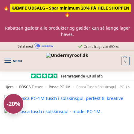
Skip
Skip
🔥
KÆMPE UDSALG - Spar minimum 20% PÅ HELE SHOPPEN
to
to
🔥
navigation
content
Rabatten gælder alle produkter og gælder
kun
så længe lager
haves.
Betal med
Gratis fragt ved 699 kr.
MENU
0
Fremragende
4,8 ud af 5
Hjem
POSCA Tusser
Posca PC-1M
Posca Tusch Solskinsgul – PC-1M –
»
»
»
-20%