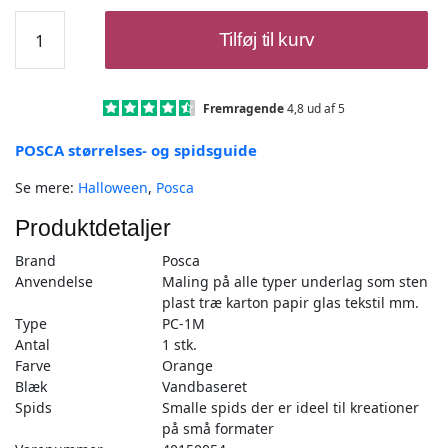
Posca
Tilføj til kurv
Tusch
Orange
-
PC-
Fremragende
4,8 ud af 5
1M
POSCA størrelses- og spidsguide
-
1stk
Se mere:
Halloween
,
Posca
antal
Produktdetaljer
Brand
Posca
Anvendelse
Maling på alle typer underlag som sten
plast træ karton papir glas tekstil mm.
Type
PC-1M
Antal
1 stk.
Farve
Orange
Blæk
Vandbaseret
Spids
Smalle spids der er ideel til kreationer
på små formater