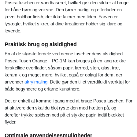
Posca tuschen er vandbaseret, hvilket gør den sikker at bruge
for både børn og voksne. Den tørrer hurtigt og efterlader en
jævn, holdbar finish, der ikke falmer med tiden. Farven er
lysægte, hvilket sikrer, at dine kreationer holder sig klare og
levende.
Praktisk brug og alsidighed
En af de største fordele ved denne tusch er dens alsidighed.
Posca Tusch Orange – PC-1M kan bruges på en lang række
forskellige overflader, såsom papir, lærred, sten, glas, træ,
keramik og meget mere, hvilket også er oplagt for dem, der
anvender
akrylmaling
. Dette gør den til et værdifuldt værktøj for
både begyndere og erfarne kunstnere.
Det er enkelt at komme i gang med at bruge Posca tuschen. For
at aktivere den skal du blot ryste den med hætten på, og
derefter trykke spidsen ned på et stykke papir, indtil blækket
flyder.
Optimale anvendelsesmuligheder