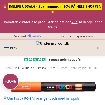
Skip
Skip
🔥
KÆMPE UDSALG - Spar minimum 20% PÅ HELE SHOPPEN
to
to
🔥
navigation
content
Rabatten gælder alle produkter og gælder
kun
så længe lager
haves.
Betal med
Gratis fragt ved 699 kr.
MENU
0
Fremragende
4,8 ud af 5
Hjem
POSCA Tusser
Posca PC-1M
Posca Tusch Orange – PC-1M – 1st
»
»
»
-20%