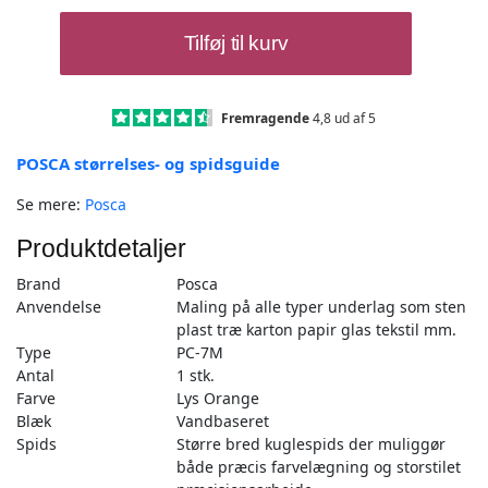
Posca
Tilføj til kurv
Tusch
Lys
Orange
-
Fremragende
4,8 ud af 5
PC-
POSCA størrelses- og spidsguide
7M
-
Se mere:
Posca
1stk
antal
Produktdetaljer
Brand
Posca
Anvendelse
Maling på alle typer underlag som sten
plast træ karton papir glas tekstil mm.
Type
PC-7M
Antal
1 stk.
Farve
Lys Orange
Blæk
Vandbaseret
Spids
Større bred kuglespids der muliggør
både præcis farvelægning og storstilet