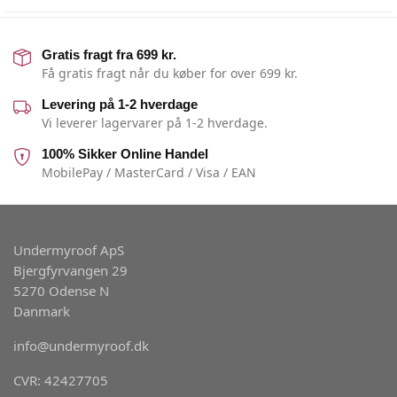
Gratis fragt fra 699 kr.
Få gratis fragt når du køber for over 699 kr.
Levering på 1-2 hverdage
Vi leverer lagervarer på 1-2 hverdage.
100% Sikker Online Handel
MobilePay / MasterCard / Visa / EAN
Undermyroof ApS
Bjergfyrvangen 29
5270 Odense N
Danmark
info@undermyroof.dk
CVR: 42427705