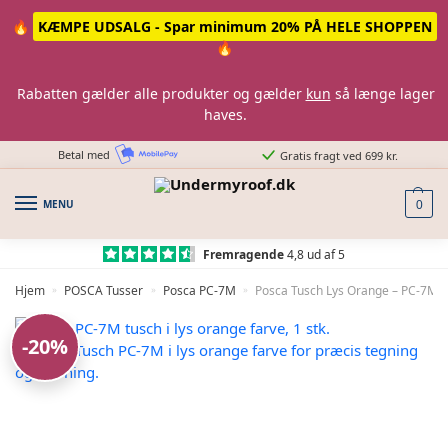
Skip
Skip
🔥
KÆMPE UDSALG - Spar minimum 20% PÅ HELE SHOPPEN
to
to
🔥
navigation
content
Rabatten gælder alle produkter og gælder
kun
så længe lager
haves.
Betal med
Gratis fragt ved 699 kr.
MENU
0
Fremragende
4,8 ud af 5
Hjem
POSCA Tusser
Posca PC-7M
Posca Tusch Lys Orange – PC-7M –
»
»
»
-20%