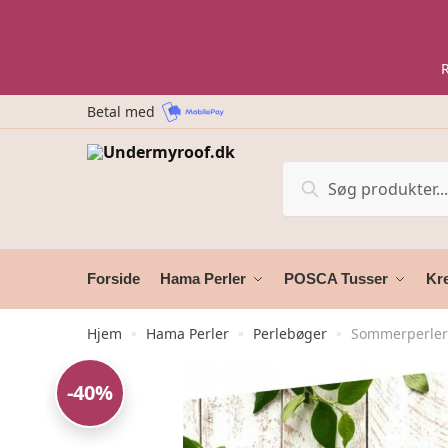
Skip
Skip
to
to
navigation
content
Betal med
Søg
Søg
efter:
Forside
Hama Perler
POSCA Tusser
Kre
Hjem
Hama Perler
Perlebøger
Sommerperler 
»
»
»
-40%