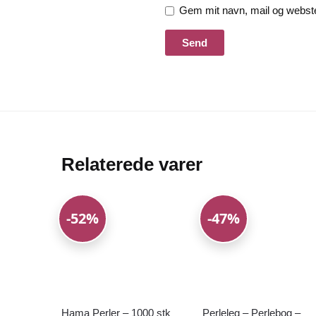
Gem mit navn, mail og webste
Relaterede varer
-52%
-47%
Hama Perler – 1000 stk
Perleleg – Perlebog –