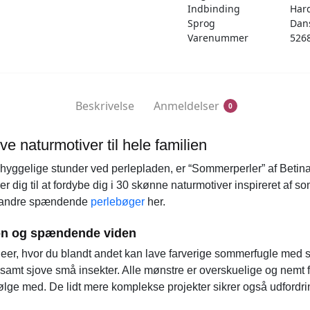
Indbinding
Har
Sprog
Dan
Varenummer
526
Beskrivelse
Anmeldelser
0
e naturmotiver til hele familien
il hyggelige stunder ved perlepladen, er “Sommerperler” af Bet
er dig til at fordybe dig i 30 skønne naturmotiver inspireret af s
de andre spændende
perlebøger
her.
ion og spændende viden
ideer, hvor du blandt andet kan lave farverige sommerfugle med 
samt sjove små insekter. Alle mønstre er overskuelige og nemt for
ølge med. De lidt mere komplekse projekter sikrer også udfordri