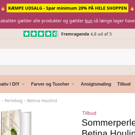
🔥
KÆMPE UDSALG - Spar minimum 20% PÅ HELE SHOPPEN
🔥
Rabatten gælder alle produkter og gælder
kun
så længe lager have
Fremragende
4,8 ud af 5
ativ / DIY
Farver og Tuscher
Ansigtsmaling
Tilbud
– Perlebog – Betina Houlind
Tilbud
Sommerperle
Betina Houli