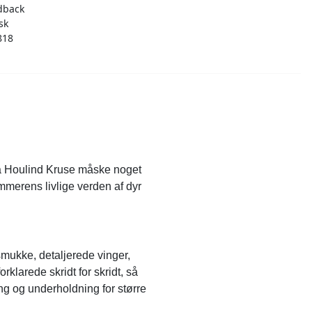
dback
sk
818
ina Houlind Kruse måske noget
ommerens livlige verden af dyr
smukke, detaljerede vinger,
klarede skridt for skridt, så
ng og underholdning for større