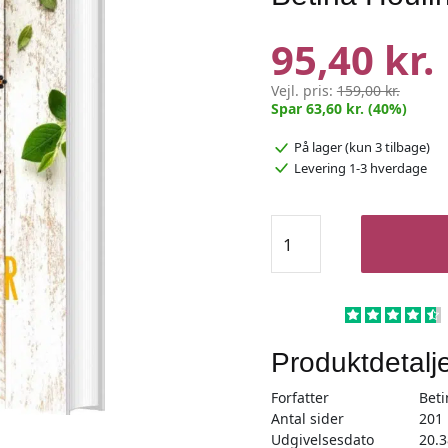
95,40 kr.
Vejl. pris:
159,00 kr.
Spar 63,60 kr. (40%)
På lager
(kun 3 tilbage)
Levering 1-3 hverdage
Sommerperler
-
Perlebog
-
Betina
Houlind
Produktdetalj
antal
Forfatter
Beti
Antal sider
201
Udgivelsesdato
20.3