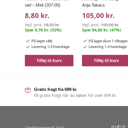
rød – Midi (207-05)
Anja Takacs
8,80 kr.
105,00 kr.
Vejl. pris:
18,50 kr.
Vejl. pris:
199,00 kr.
Spar 9,70 kr. (52%)
Spar 94,00 kr. (47%)
På lager (48)
På lager
(kun 1 tilbage)
Levering 1-3 hverdage
Levering 1-3 hverdage
Tilføj til kurv
Tilføj til kurv
Gratis fragt fra 699 kr.
Få gratis fragt når du køber for over 699 kr.
Undermyroof ApS
HJÆLP