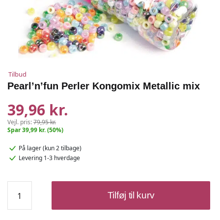
Tilbud
Pearl’n’fun Perler Kongomix Metallic mix
39,96 kr.
Vejl. pris:
79,95 kr.
Spar 39,99 kr. (50%)
På lager
(kun 2 tilbage)
Levering 1-3 hverdage
Pearl'n'fun
Tilføj til kurv
Perler
Kongomix
Metallic