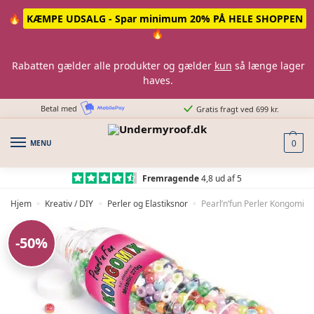
Skip
Skip
🔥
KÆMPE UDSALG - Spar minimum 20% PÅ HELE SHOPPEN
to
to
🔥
navigation
content
Rabatten gælder alle produkter og gælder
kun
så længe lager
haves.
Betal med
Gratis fragt ved 699 kr.
MENU
0
Fremragende
4,8 ud af 5
Hjem
Kreativ / DIY
Perler og Elastiksnor
Pearl’n’fun Perler Kongomix 
»
»
»
-50%