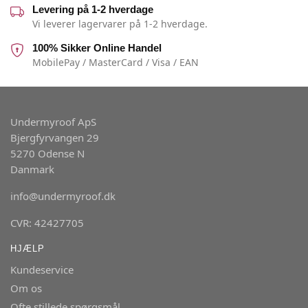
Levering på 1-2 hverdage
Vi leverer lagervarer på 1-2 hverdage.
100% Sikker Online Handel
MobilePay / MasterCard / Visa / EAN
Undermyroof ApS
Bjergfyrvangen 29
5270 Odense N
Danmark
info@undermyroof.dk
CVR: 42427705
HJÆLP
Kundeservice
Om os
Ofte stillede spørgsmål