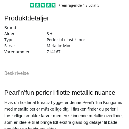
mix
Fremragende
4,8 ud af 5
antal
Produktdetaljer
Brand
Alder
3 +
Type
Perler til elastiksnor
Farve
Metallic Mix
Varenummer
714167
Beskrivelse
Pearl’n’fun perler i flotte metallic nuance
Hvis du holder af kreativ hygge, er denne Pearl’n’fun Kongomix
med metallic perler måske lige dig. I flasken finder du perler i
forskellige smukke farver med en skinnende metallic overflade,
som er ideelle til at bringe lidt ekstra glans og detaljer til både
smykker og hobbyprojekter.