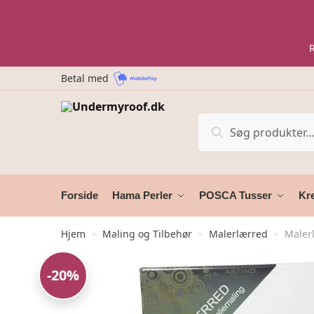
Skip
Skip
to
to
navigation
content
Betal med
Søg
Søg
efter:
Forside
Hama Perler
POSCA Tusser
Kre
Hjem
Maling og Tilbehør
Malerlærred
Maler
»
»
»
-20%