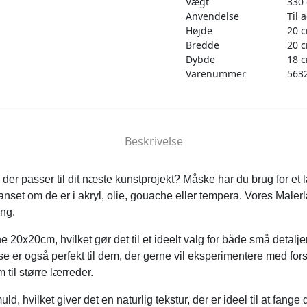
Vægt
330 
Anvendelse
Til 
Højde
20 
Bredde
20 
Dybde
18 
Varenummer
563
Beskrivelse
der passer til dit næste kunstprojekt? Måske har du brug for et lær
uanset om de er i akryl, olie, gouache eller tempera. Vores Male
ng.
 20x20cm, hvilket gør det til et ideelt valg for både små detalje
e er også perfekt til dem, der gerne vil eksperimentere med for
 til større lærreder.
d, hvilket giver det en naturlig tekstur, der er ideel til at fange