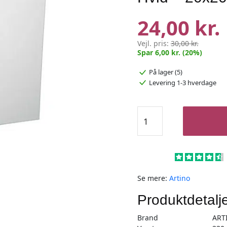
24,00 kr.
Vejl. pris:
30,00 kr.
Spar 6,00 kr. (20%)
På lager (5)
Levering 1-3 hverdage
Malerlærred
/
bomuldslærred
Hvid
-
20x20cm
Se mere:
Artino
antal
Produktdetalj
Brand
ART