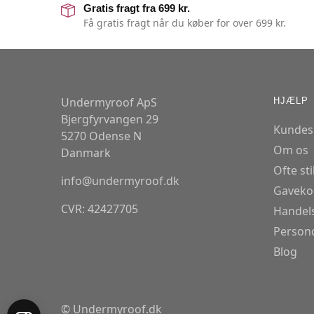
Gratis fragt fra 699 kr.
Få gratis fragt når du køber for over 699 kr.
Undermyroof ApS
HJÆLP
Bjergfyrvangen 29
Kundes
5270 Odense N
Om os
Danmark
Ofte st
info@undermyroof.dk
Gaveko
CVR: 42427705
Handels
Persond
Blog
© Undermyroof.dk