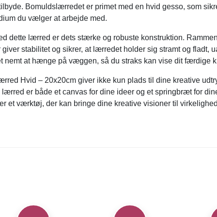
ilbyde. Bomuldslærredet er primet med en hvid gesso, som sikrer
dium du vælger at arbejde med.
d dette lærred er dets stærke og robuste konstruktion. Rammen
 giver stabilitet og sikrer, at lærredet holder sig stramt og fladt
 nemt at hænge på væggen, så du straks kan vise dit færdige 
red Hvid – 20x20cm giver ikke kun plads til dine kreative udtry
 lærred er både et canvas for dine ideer og et springbræt for din
r et værktøj, der kan bringe dine kreative visioner til virkelighed