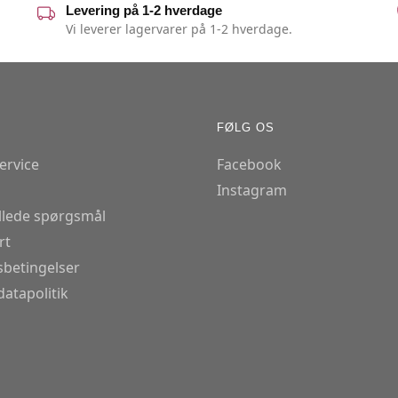
Levering på 1-2 hverdage
Vi leverer lagervarer på 1-2 hverdage.
FØLG OS
ervice
Facebook
Instagram
illede spørgsmål
rt
betingelser
atapolitik