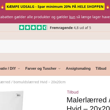
🔥
KÆMPE UDSALG - Spar minimum 20% PÅ HELE SHOPPEN
🔥
Rabatten gælder alle produkter og gælder
kun
så længe lager have
Fremragende
4,8 ud af 5
ativ / DIY
Farver og Tuscher
Ansigtsmaling
Tilbud
lærred / bomuldslærred Hvid – 20x20cm
Tilbud
Malerlærred 
Hvid – 20x2