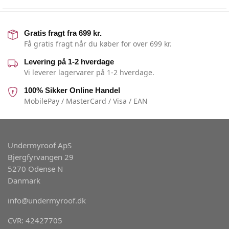
Gratis fragt fra 699 kr.
Få gratis fragt når du køber for over 699 kr.
Levering på 1-2 hverdage
Vi leverer lagervarer på 1-2 hverdage.
100% Sikker Online Handel
MobilePay / MasterCard / Visa / EAN
Undermyroof ApS
Bjergfyrvangen 29
5270 Odense N
Danmark
info@undermyroof.dk
CVR: 42427705