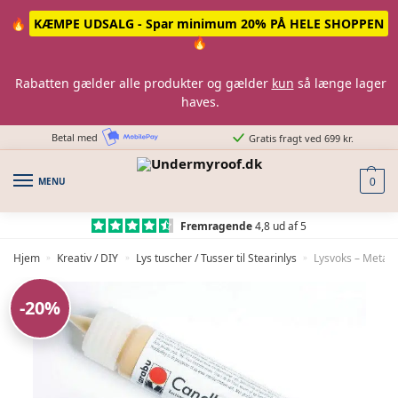
Skip
Skip
🔥
KÆMPE UDSALG - Spar minimum 20% PÅ HELE SHOPPEN
to
to
🔥
navigation
content
Rabatten gælder alle produkter og gælder
kun
så længe lager
haves.
Betal med
Gratis fragt ved 699 kr.
MENU
0
Fremragende
4,8 ud af 5
Hjem
Kreativ / DIY
Lys tuscher / Tusser til Stearinlys
Lysvoks – Metalli
»
»
»
-20%