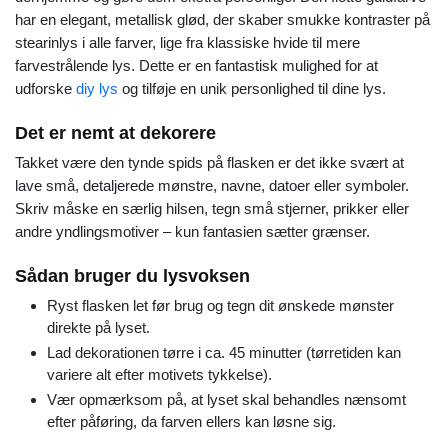
har en elegant, metallisk glød, der skaber smukke kontraster på
stearinlys i alle farver, lige fra klassiske hvide til mere
farvestrålende lys. Dette er en fantastisk mulighed for at
udforske
diy lys
og tilføje en unik personlighed til dine lys.
Det er nemt at dekorere
Takket være den tynde spids på flasken er det ikke svært at
lave små, detaljerede mønstre, navne, datoer eller symboler.
Skriv måske en særlig hilsen, tegn små stjerner, prikker eller
andre yndlingsmotiver – kun fantasien sætter grænser.
Sådan bruger du lysvoksen
Ryst flasken let før brug og tegn dit ønskede mønster
direkte på lyset.
Lad dekorationen tørre i ca. 45 minutter (tørretiden kan
variere alt efter motivets tykkelse).
Vær opmærksom på, at lyset skal behandles nænsomt
efter påføring, da farven ellers kan løsne sig.