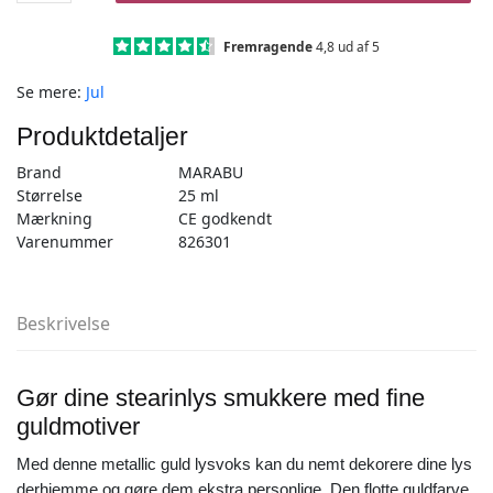
Guld
-
Fremragende
4,8 ud af 5
25ml
Se mere:
Jul
-
Mal
Produktdetaljer
på
stearinlys
Brand
MARABU
antal
Størrelse
25 ml
Mærkning
CE godkendt
Varenummer
826301
Beskrivelse
Gør dine stearinlys smukkere med fine
guldmotiver
Med denne metallic guld lysvoks kan du nemt dekorere dine lys
derhjemme og gøre dem ekstra personlige. Den flotte guldfarve