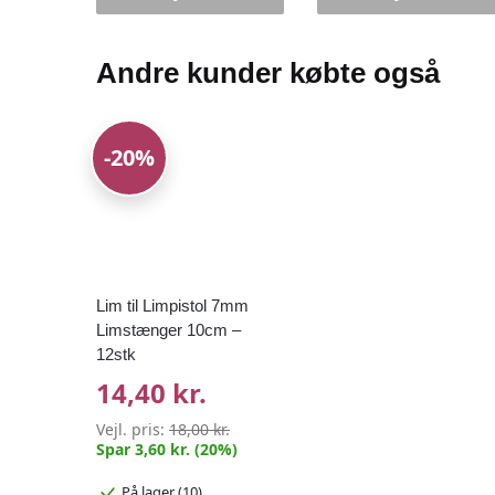
Andre kunder købte også
-20%
Lim til Limpistol 7mm
Limstænger 10cm –
12stk
14,40 kr.
Vejl. pris:
18,00 kr.
Spar 3,60 kr. (20%)
På lager (10)