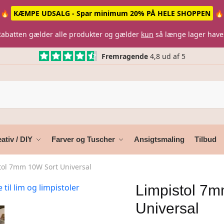
🔥
KÆMPE UDSALG - Spar minimum 20% PÅ HELE SHOPPEN
🔥
Rabatten gælder alle produkter og gælder
kun
så længe lager have
Fremragende
4,8 ud af 5
ativ / DIY
Farver og Tuscher
Ansigtsmaling
Tilbud
tol 7mm 10W Sort Universal
Limpistol 7
Universal