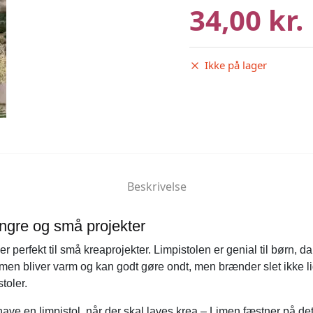
34,00 kr.
Ikke på lager
Beskrivelse
fingre og små projekter
er perfekt til små kreaprojekter. Limpistolen er genial til børn, d
Limen bliver varm og kan godt gøre ondt, men brænder slet ikke 
toler.
ave en limpistol, når der skal laves krea – Limen fæstner på det 