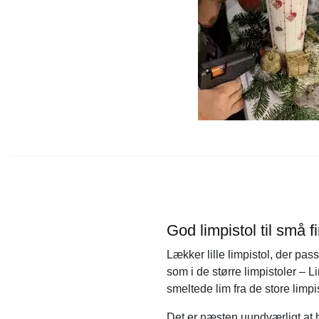
God limpistol til små 
Lækker lille limpistol, der pass
som i de større limpistoler – 
smeltede lim fra de store limpis
Det er næsten uundværligt at h