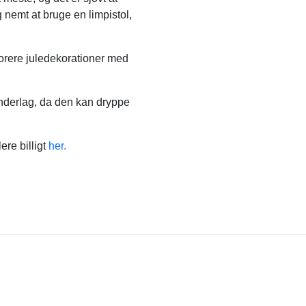
g nemt at bruge en limpistol,
ekorere juledekorationer med
 underlag, da den kan dryppe
re billigt
her.