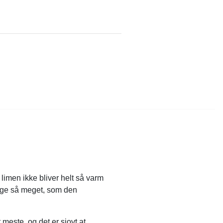
a limen ikke bliver helt så varm
lige så meget, som den
meste, og det er sjovt at