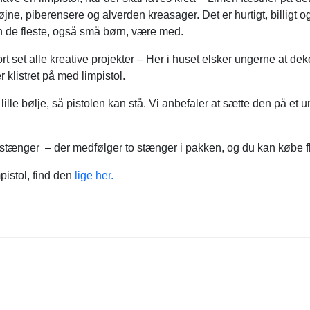
eøjne, piberensere og alverden kreasager. Det er hurtigt, billigt o
 de fleste, også små børn, være med.
ort set alle kreative projekter – Her i huset elsker ungerne at d
r klistret på med limpistol.
lille bølje, så pistolen kan stå. Vi anbefaler at sætte den på et
stænger – der medfølger to stænger i pakken, og du kan købe fle
mpistol, find den
lige her.