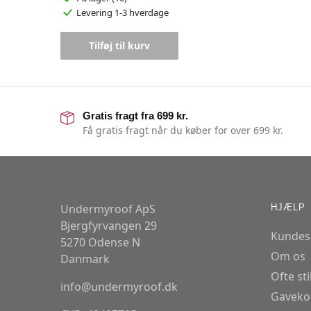
Levering 1-3 hverdage
Tilføj til kurv
Gratis fragt fra 699 kr.
Få gratis fragt når du køber for over 699 kr.
Undermyroof ApS
HJÆLP
Bjergfyrvangen 29
Kundes
5270 Odense N
Om os
Danmark
Ofte st
info@undermyroof.dk
Gaveko