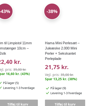
-43%
-38%
im til Limpistol 11mm
Hama Mini Perlesæt –
imstænger 10cm –
Juleæske 2.000 Mini
2stk
Perler + Sekskantet
Perleplade
22,40 kr.
21,75 kr.
ejl. pris:
39,00 kr.
par 16,60 kr. (43%)
Vejl. pris:
35,00 kr.
Spar 13,25 kr. (38%)
På lager (5)
Levering 1-3 hverdage
På lager (9)
Levering 1-3 hverdage
Tilføj til kurv
Tilføj til kurv