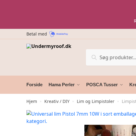
Skip
Skip
to
to
navigation
content
Betal med
Søg
Søg
efter:
Forside
Hama Perler
POSCA Tusser
Kre
Hjem
Kreativ / DIY
Lim og Limpistoler
Limpis
»
»
»