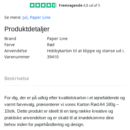
-
Fremragende
4,8 ud af 5
10stk
Se mere:
Jul
,
Paper Line
antal
Produktdetaljer
Brand
Paper Line
Farve
Rød
Anvendelse
Hobbykarton til at klippe og stanse ud i.
Varenummer
39410
Beskrivelse
For dig, der er på udkig efter kvalitetskarton i et iøjnefaldende og
varmt farvevalg, præsenterer vi vores Karton Rød A4 180g –
10stk. Dette produkt er ideelt til en lang række kreative og
praktiske anvendelser og er skabt til at imødekomme dine
behov inden for papirhåndtering og design.