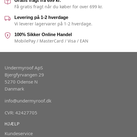
Gratis fragt fra 699 kr.
Få gratis fragt når du køber for over 699 kr.
Levering på 1-2 hverdage
Vi leverer lagervarer på 1-2 hverdage.
100% Sikker Online Handel
MobilePay / MasterCard / Visa / EAN
Undermyroof ApS
Bjergfyrvangen 29
5270 Odense N
Danmark
info@undermyroof.dk
CVR: 42427705
HJÆLP
Kundeservice