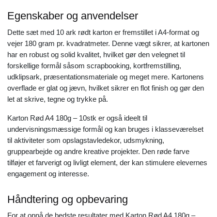
Egenskaber og anvendelser
Dette sæt med 10 ark rødt karton er fremstillet i A4-format og
vejer 180 gram pr. kvadratmeter. Denne vægt sikrer, at kartonen
har en robust og solid kvalitet, hvilket gør den velegnet til
forskellige formål såsom scrapbooking, kortfremstilling,
udklipsark, præsentationsmateriale og meget mere. Kartonens
overflade er glat og jævn, hvilket sikrer en flot finish og gør den
let at skrive, tegne og trykke på.
Karton Rød A4 180g – 10stk er også ideelt til
undervisningsmæssige formål og kan bruges i klasseværelset
til aktiviteter som opslagstavledekor, udsmykning,
gruppearbejde og andre kreative projekter. Den røde farve
tilføjer et farverigt og livligt element, der kan stimulere elevernes
engagement og interesse.
Håndtering og opbevaring
For at opnå de bedste resultater med Karton Rød A4 180g –