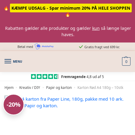
Skip
Skip
🔥
KÆMPE UDSALG - Spar minimum 20% PÅ HELE SHOPPEN
to
to
🔥
navigation
content
Rabatten gælder alle produkter og gælder
kun
så længe lager
haves.
Betal med
Gratis fragt ved 699 kr.
MENU
0
Fremragende
4,8 ud af 5
Hjem
Kreativ / DIY
Papir og karton
Karton Rød A4 180g – 10stk
»
»
»
-20%