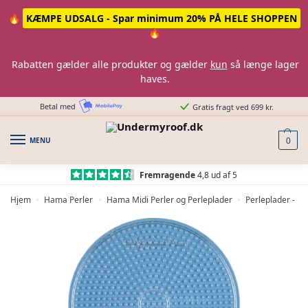
Skip
Skip
🔥
KÆMPE UDSALG - Spar minimum 20% PÅ HELE SHOPPEN
to
to
🔥
navigation
content
Rabatten gælder alle produkter og gælder
kun
så længe lager
haves.
Betal med
Gratis fragt ved 699 kr.
MENU
0
Fremragende
4,8 ud af 5
Hjem
Hama Perler
Hama Midi Perler og Perleplader
Perleplader - H
»
»
»