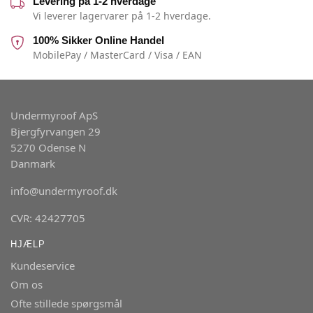
Levering på 1-2 hverdage
Vi leverer lagervarer på 1-2 hverdage.
100% Sikker Online Handel
MobilePay / MasterCard / Visa / EAN
Undermyroof ApS
Bjergfyrvangen 29
5270 Odense N
Danmark
info@undermyroof.dk
CVR: 42427705
HJÆLP
Kundeservice
Om os
Ofte stillede spørgsmål