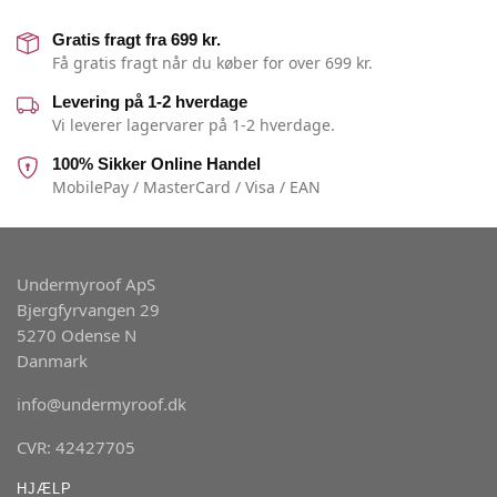
Gratis fragt fra 699 kr.
Få gratis fragt når du køber for over 699 kr.
Levering på 1-2 hverdage
Vi leverer lagervarer på 1-2 hverdage.
100% Sikker Online Handel
MobilePay / MasterCard / Visa / EAN
Undermyroof ApS
Bjergfyrvangen 29
5270 Odense N
Danmark
info@undermyroof.dk
CVR: 42427705
HJÆLP