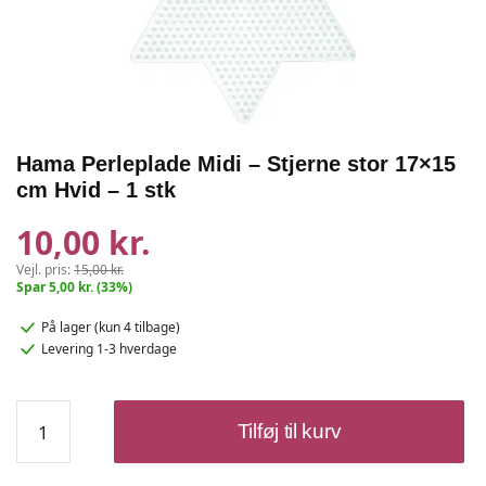
Hama Perleplade Midi – Stjerne stor 17×15
cm Hvid – 1 stk
10,00 kr.
Vejl. pris:
15,00 kr.
Spar 5,00 kr. (33%)
På lager
(kun 4 tilbage)
Levering 1-3 hverdage
Hama
Tilføj til kurv
Perleplade
Midi
-