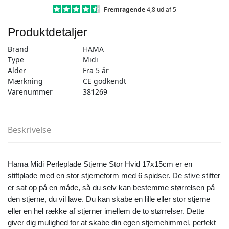
Stjerne
Fremragende
4,8 ud af 5
stor
Produktdetaljer
17x15
cm
Brand
HAMA
Hvid
Type
Midi
-
Alder
Fra 5 år
1
Mærkning
CE godkendt
stk
Varenummer
381269
antal
Beskrivelse
Hama Midi Perleplade Stjerne Stor Hvid 17x15cm er en
stiftplade med en stor stjerneform med 6 spidser. De stive stifter
er sat op på en måde, så du selv kan bestemme størrelsen på
den stjerne, du vil lave. Du kan skabe en lille eller stor stjerne
eller en hel række af stjerner imellem de to størrelser. Dette
giver dig mulighed for at skabe din egen stjernehimmel, perfekt