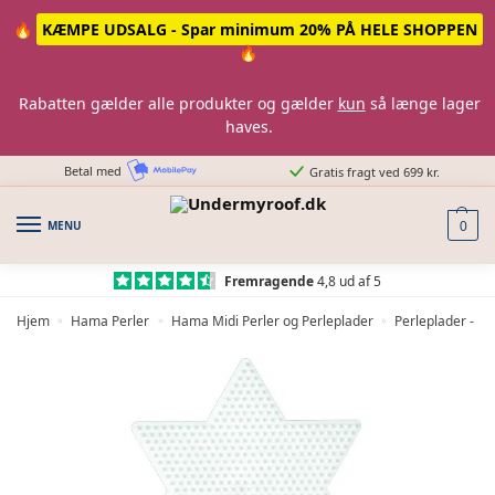
Skip
Skip
🔥
KÆMPE UDSALG - Spar minimum 20% PÅ HELE SHOPPEN
to
to
🔥
navigation
content
Rabatten gælder alle produkter og gælder
kun
så længe lager
haves.
Betal med
Gratis fragt ved 699 kr.
MENU
0
Fremragende
4,8 ud af 5
Hjem
Hama Perler
Hama Midi Perler og Perleplader
Perleplader - H
»
»
»