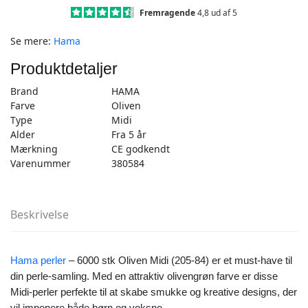
stk
Fremragende
4,8 ud af 5
Oliven
Se mere:
Hama
Midi
(205-
Produktdetaljer
84)
antal
Brand
HAMA
Farve
Oliven
Type
Midi
Alder
Fra 5 år
Mærkning
CE godkendt
Varenummer
380584
Beskrivelse
Hama perler
– 6000 stk Oliven Midi (205-84) er et must-have til
din perle-samling. Med en attraktiv olivengrøn farve er disse
Midi-perler perfekte til at skabe smukke og kreative designs, der
vil imponere både børn og voksne.