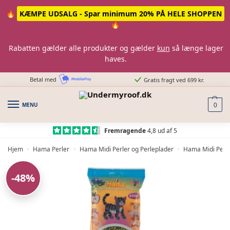
Skip
Skip
🔥
KÆMPE UDSALG - Spar minimum 20% PÅ HELE SHOPPEN
to
to
🔥
navigation
content
Rabatten gælder alle produkter og gælder
kun
så længe lager
haves.
Betal med
Gratis fragt ved 699 kr.
MENU
0
Fremragende
4,8 ud af 5
Hjem
Hama Perler
Hama Midi Perler og Perleplader
Hama Midi Perle
»
»
»
-48%