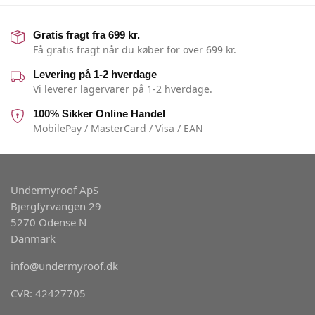
Gratis fragt fra 699 kr.
Få gratis fragt når du køber for over 699 kr.
Levering på 1-2 hverdage
Vi leverer lagervarer på 1-2 hverdage.
100% Sikker Online Handel
MobilePay / MasterCard / Visa / EAN
Undermyroof ApS
Bjergfyrvangen 29
5270 Odense N
Danmark
info@undermyroof.dk
CVR: 42427705