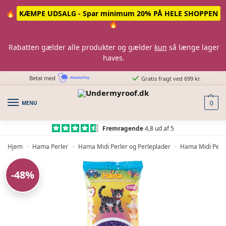
Skip
Skip
🔥
KÆMPE UDSALG - Spar minimum 20% PÅ HELE SHOPPEN
to
to
🔥
navigation
content
Rabatten gælder alle produkter og gælder
kun
så længe lager
haves.
Betal med
Gratis fragt ved 699 kr.
MENU
0
Fremragende
4,8 ud af 5
Hjem
Hama Perler
Hama Midi Perler og Perleplader
Hama Midi Perle
»
»
»
-48%