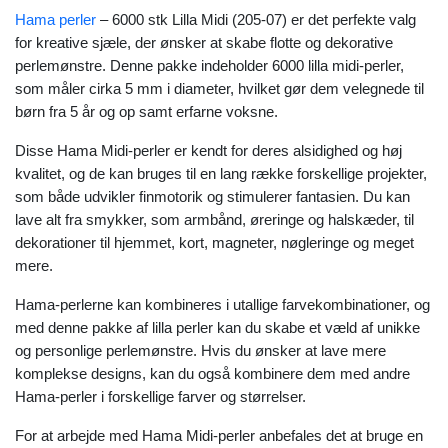
Hama perler
– 6000 stk Lilla Midi (205-07) er det perfekte valg
for kreative sjæle, der ønsker at skabe flotte og dekorative
perlemønstre. Denne pakke indeholder 6000 lilla midi-perler,
som måler cirka 5 mm i diameter, hvilket gør dem velegnede til
børn fra 5 år og op samt erfarne voksne.
Disse Hama Midi-perler er kendt for deres alsidighed og høj
kvalitet, og de kan bruges til en lang række forskellige projekter,
som både udvikler finmotorik og stimulerer fantasien. Du kan
lave alt fra smykker, som armbånd, øreringe og halskæder, til
dekorationer til hjemmet, kort, magneter, nøgleringe og meget
mere.
Hama-perlerne kan kombineres i utallige farvekombinationer, og
med denne pakke af lilla perler kan du skabe et væld af unikke
og personlige perlemønstre. Hvis du ønsker at lave mere
komplekse designs, kan du også kombinere dem med andre
Hama-perler i forskellige farver og størrelser.
For at arbejde med Hama Midi-perler anbefales det at bruge en