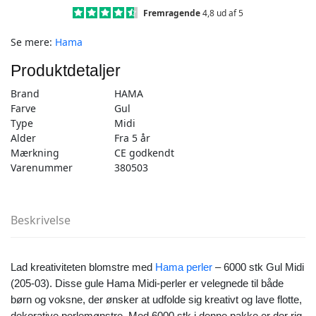
stk
Fremragende
4,8 ud af 5
Gul
Se mere:
Hama
Midi
(205-
Produktdetaljer
03)
antal
Brand
HAMA
Farve
Gul
Type
Midi
Alder
Fra 5 år
Mærkning
CE godkendt
Varenummer
380503
Beskrivelse
Lad kreativiteten blomstre med
Hama perler
– 6000 stk Gul Midi
(205-03). Disse gule Hama Midi-perler er velegnede til både
børn og voksne, der ønsker at udfolde sig kreativt og lave flotte,
dekorative perlemønstre. Med 6000 stk i denne pakke er der rig