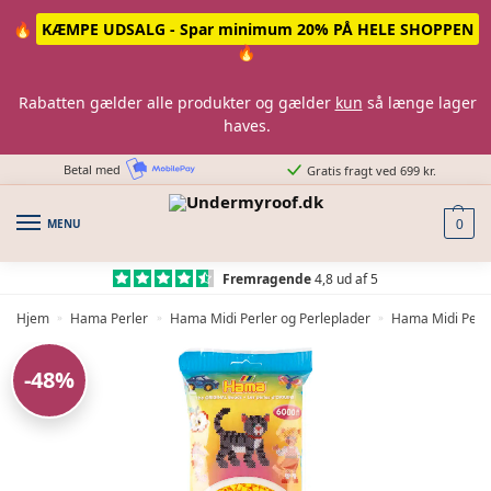
Skip
Skip
🔥
KÆMPE UDSALG - Spar minimum 20% PÅ HELE SHOPPEN
to
to
🔥
navigation
content
Rabatten gælder alle produkter og gælder
kun
så længe lager
haves.
Betal med
Gratis fragt ved 699 kr.
MENU
0
Fremragende
4,8 ud af 5
Hjem
Hama Perler
Hama Midi Perler og Perleplader
Hama Midi Perle
»
»
»
-48%