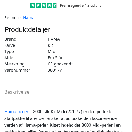
stk
Fremragende
4,8 ud af 5
Kit
Se mere:
Hama
Midi
(201-
Produktdetaljer
77)
antal
Brand
HAMA
Farve
Kit
Type
Midi
Alder
Fra 5 år
Mærkning
CE godkendt
Varenummer
380177
Beskrivelse
Hama perler
– 3000 stk Kit Midi (201-77) er den perfekte
startpakke til alle, der ønsker at udforske den fascinerende
verden af Hama-perler. Kittet indeholder 3000 Midi-perler i en
række forskellige farver, så du har masser af muligheder for at