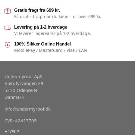
Gratis fragt fra 699 kr.
Få gratis fragt når du køber for over 699 kr.
Levering på 1-2 hverdage
Vi leverer lagervarer på 1-2 hverdage.
100% Sikker Online Handel
MobilePay / MasterCard / Visa / EAN
Undermyroof ApS
Bjergfyrvangen 29
5270 Odense N
Danmark
info@undermyroof.dk
CVR: 42427705
HJÆLP