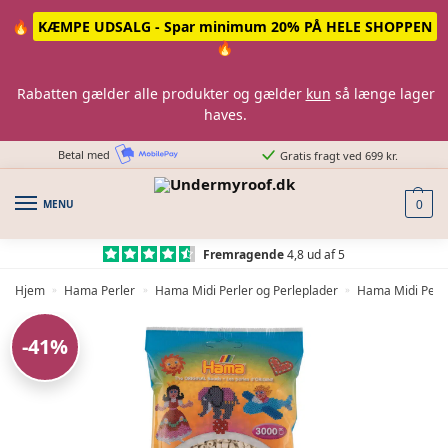
Skip
Skip
🔥
KÆMPE UDSALG - Spar minimum 20% PÅ HELE SHOPPEN
to
to
🔥
navigation
content
Rabatten gælder alle produkter og gælder
kun
så længe lager
haves.
Betal med
Gratis fragt ved 699 kr.
MENU
0
Fremragende
4,8 ud af 5
Hjem
Hama Perler
Hama Midi Perler og Perleplader
Hama Midi Perle
»
»
»
-41%