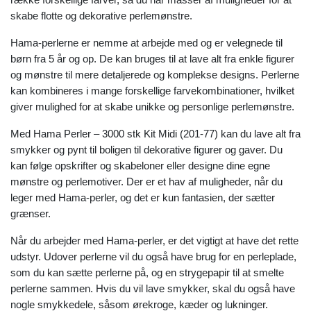
skabe flotte og dekorative perlemønstre.
Hama-perlerne er nemme at arbejde med og er velegnede til
børn fra 5 år og op. De kan bruges til at lave alt fra enkle figurer
og mønstre til mere detaljerede og komplekse designs. Perlerne
kan kombineres i mange forskellige farvekombinationer, hvilket
giver mulighed for at skabe unikke og personlige perlemønstre.
Med Hama Perler – 3000 stk Kit Midi (201-77) kan du lave alt fra
smykker og pynt til boligen til dekorative figurer og gaver. Du
kan følge opskrifter og skabeloner eller designe dine egne
mønstre og perlemotiver. Der er et hav af muligheder, når du
leger med Hama-perler, og det er kun fantasien, der sætter
grænser.
Når du arbejder med Hama-perler, er det vigtigt at have det rette
udstyr. Udover perlerne vil du også have brug for en perleplade,
som du kan sætte perlerne på, og en strygepapir til at smelte
perlerne sammen. Hvis du vil lave smykker, skal du også have
nogle smykkedele, såsom ørekroge, kæder og lukninger.