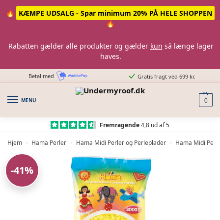
Skip
Skip
🔥
KÆMPE UDSALG - Spar minimum 20% PÅ HELE SHOPPEN
to
to
🔥
navigation
content
Rabatten gælder alle produkter og gælder
kun
så længe lager
haves.
Betal med
Gratis fragt ved 699 kr.
MENU
0
Fremragende
4,8 ud af 5
Hjem
Hama Perler
Hama Midi Perler og Perleplader
Hama Midi Perle
»
»
»
-41%