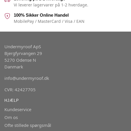
Vi leverer lagervarer på 1-2 hverdage.
100% Sikker Online Handel
MobilePay / MasterCard / Visa / EAN
Undermyroof ApS
Bjergfyrvangen 29
5270 Odense N
Danmark
info@undermyroof.dk
CVR: 42427705
HJÆLP
Kundeservice
Om os
Ofte stillede spørgsmål