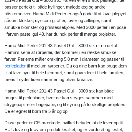
201-43 Pastel Gul – 3000 stk. Farven er en smuk pastelgul, der
passer perfekt til både kyllinger, malede æg og andre
påskemotiver. Hama Midi Perler er også gode til at lave julepynt,
såsom klokker, dyr som giraffer, løver og ællinger, samt
smukke blomster og prinsessekjoler. Med 3000 perler i en pose
i farven pastel gul 43, har du nok perler til mange projekter.
Hama Midi Perler 201-43 Pastel Gul – 3000 stk er en del af
Hama’s serie af rørperler, der kommer i en række smukke
farver. Perlerne måler omkring 5,0 mm i diameter, og passer til
perleplader
til medium rørperler. Du og dine børn kan bruge dem
til at lave pynt til hele hjemmet, samt gaveideer til hele familien,
mens I nyder tiden sammen og bliver kreative.
Hama Midi Perler 201-43 Pastel Gul – 3000 stk kan både
bruges til perleplader, hvor de kan stryges sammen med
strygepapir eller bagepapir, og til syning på forskellige projekter.
De er egnet til børn fra 5 år og op.
Disse perler er CE-mærkede, hvilket betyder, at de lever op til
EU’s love og krav om produktkvalitet, og er vurderet og testet,