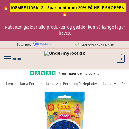
Skip
Skip
🔥
KÆMPE UDSALG - Spar minimum 20% PÅ HELE SHOPPEN
to
to
🔥
navigation
content
Rabatten gælder alle produkter og gælder
kun
så længe lager
haves.
Betal med
Gratis fragt ved 699 kr.
MENU
0
Fremragende
4,8 ud af 5
Hjem
Hama Perler
Hama Midi Perler og Perleplader
Hama Midi Perle
»
»
»