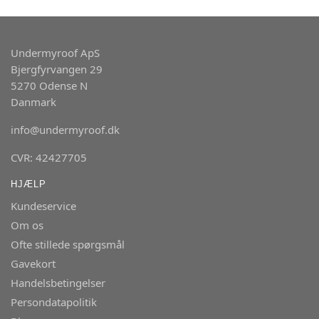
Undermyroof ApS
Bjergfyrvangen 29
5270 Odense N
Danmark
info@undermyroof.dk
CVR: 42427705
HJÆLP
Kundeservice
Om os
Ofte stillede spørgsmål
Gavekort
Handelsbetingelser
Persondatapolitik