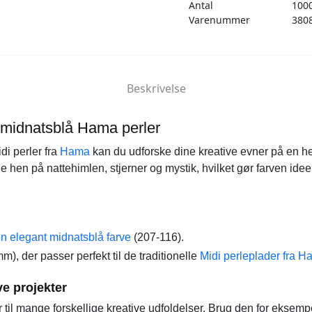
Antal
100
Varenummer
380
Beskrivelse
midnatsblå Hama perler
i perler fra
Hama
kan du udforske dine kreative evner på en h
 hen på nattehimlen, stjerner og mystik, hvilket gør farven ideel
en elegant midnatsblå farve
(207-116).
mm), der passer perfekt til de traditionelle
Midi perleplader fra 
ive projekter
til mange forskellige kreative udfoldelser. Brug den for eksempel