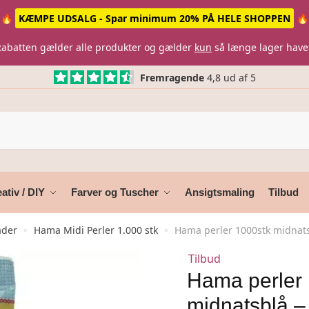
🔥
KÆMPE UDSALG - Spar minimum 20% PÅ HELE SHOPPEN
🔥
Rabatten gælder alle produkter og gælder
kun
så længe lager have
Fremragende
4,8 ud af 5
ativ / DIY
Farver og Tuscher
Ansigtsmaling
Tilbud
ader
Hama Midi Perler 1.000 stk
Hama perler 1000stk midnats
»
»
Tilbud
Hama perler
midnatsblå –