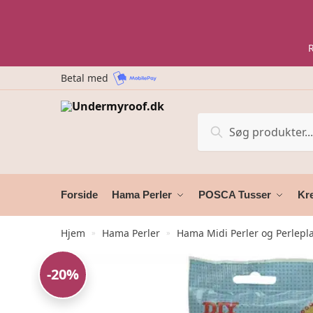
Skip
Skip
to
to
navigation
content
Betal med
Søg
Søg
efter:
Forside
Hama Perler
POSCA Tusser
Kre
Hjem
Hama Perler
Hama Midi Perler og Perlepl
»
»
-20%