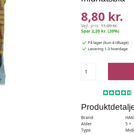
8,80 kr.
Vejl. pris:
11,00 kr.
Spar 2,20 kr. (20%)
På lager
(kun 4 tilbage)
Levering 1-3 hverdage
Hama
perler
1000stk
midnatsblå
-
Midi
Produktdetalj
(207-
116)
Brand
HA
antal
Alder
5 +
Type
Mid