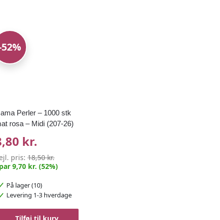
-52%
ama Perler – 1000 stk
at rosa – Midi (207-26)
8,80 kr.
ejl. pris:
18,50 kr.
par 9,70 kr. (52%)
På lager (10)
Levering 1-3 hverdage
Tilføj til kurv