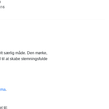
0
816
elt særlig måde. Den mørke,
 til at skabe stemningsfulde
Hama
.
 til: