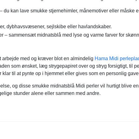
– du kan lave smukke stjernehimler, månemotiver eller måske 
er, dybhavsvæsener, sejlskibe eller havlandskaber.
r – sammensæt midnatsblå med lyse og varme farver for skønne
at arbejde med og kræver blot en almindelig
Hama Midi perlepla
pladen som ønsket, læg strygepapiret over og stryg forsigtigt, ti
r klar til at pynte op i hjemmet eller gives som en personlig gave 
ybelse, og disse smukke midnatsblå Midi perler vil hurtigt blive e
ggelige stunder alene eller sammen med andre.