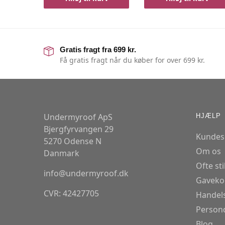
Gratis fragt fra 699 kr.
Få gratis fragt når du køber for over 699 kr.
Undermyroof ApS
HJÆLP
Bjergfyrvangen 29
Kundes
5270 Odense N
Om os
Danmark
Ofte st
info@undermyroof.dk
Gaveko
CVR: 42427705
Handels
Persond
Blog