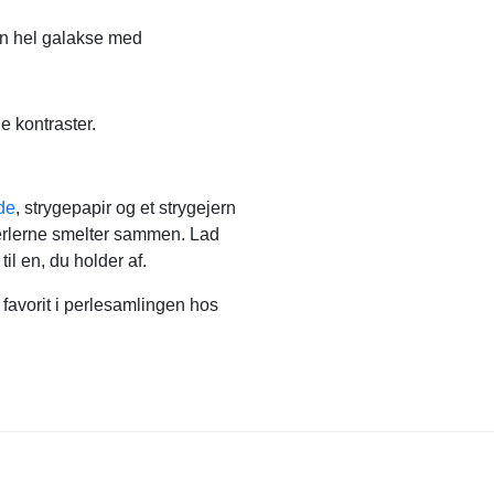
en hel galakse med
 kontraster.
de
, strygepapir og et strygejern
l perlerne smelter sammen. Lad
til en, du holder af.
n favorit i perlesamlingen hos