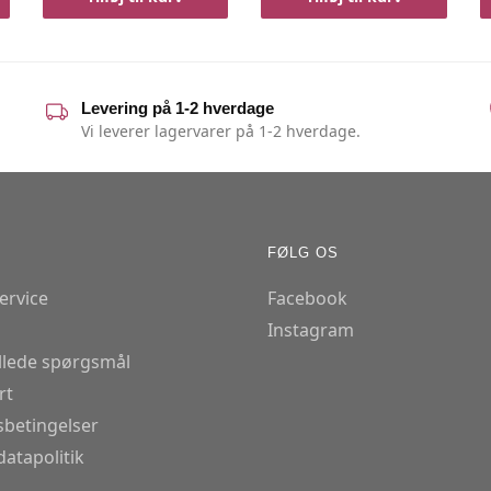
Levering på 1-2 hverdage
Vi leverer lagervarer på 1-2 hverdage.
FØLG OS
ervice
Facebook
Instagram
illede spørgsmål
rt
betingelser
atapolitik