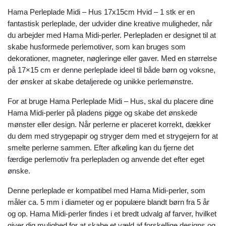
Hama Perleplade Midi – Hus 17x15cm Hvid – 1 stk er en
fantastisk perleplade, der udvider dine kreative muligheder, når
du arbejder med Hama Midi-perler. Perlepladen er designet til at
skabe husformede perlemotiver, som kan bruges som
dekorationer, magneter, nøgleringe eller gaver. Med en størrelse
på 17×15 cm er denne perleplade ideel til både børn og voksne,
der ønsker at skabe detaljerede og unikke perlemønstre.
For at bruge Hama Perleplade Midi – Hus, skal du placere dine
Hama Midi-perler på pladens pigge og skabe det ønskede
mønster eller design. Når perlerne er placeret korrekt, dækker
du dem med strygepapir og stryger dem med et strygejern for at
smelte perlerne sammen. Efter afkøling kan du fjerne det
færdige perlemotiv fra perlepladen og anvende det efter eget
ønske.
Denne perleplade er kompatibel med Hama Midi-perler, som
måler ca. 5 mm i diameter og er populære blandt børn fra 5 år
og op. Hama Midi-perler findes i et bredt udvalg af farver, hvilket
giver dig mulighed for at skabe et væld af forskellige designs og