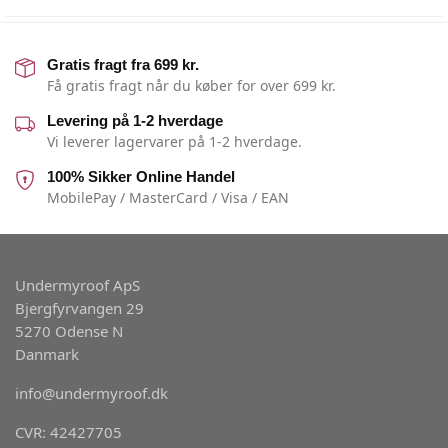
Gratis fragt fra 699 kr.
Få gratis fragt når du køber for over 699 kr.
Levering på 1-2 hverdage
Vi leverer lagervarer på 1-2 hverdage.
100% Sikker Online Handel
MobilePay / MasterCard / Visa / EAN
Undermyroof ApS
Bjergfyrvangen 29
5270 Odense N
Danmark
info@undermyroof.dk
CVR: 42427705