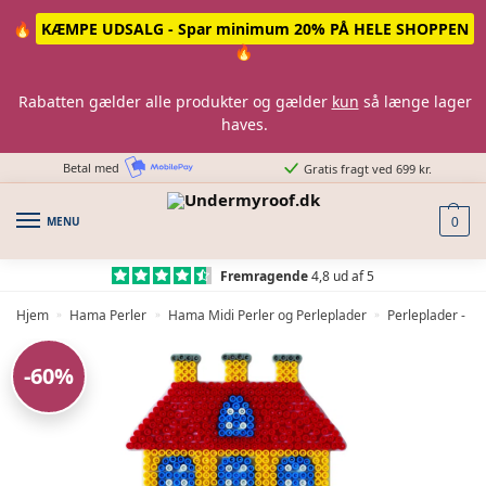
Skip
Skip
🔥
KÆMPE UDSALG - Spar minimum 20% PÅ HELE SHOPPEN
to
to
🔥
navigation
content
Rabatten gælder alle produkter og gælder
kun
så længe lager
haves.
Betal med
Gratis fragt ved 699 kr.
MENU
0
Fremragende
4,8 ud af 5
Hjem
Hama Perler
Hama Midi Perler og Perleplader
Perleplader - H
»
»
»
-60%