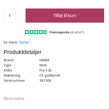
Hama
Tilføj til kurv
Perleplade
Midi
-
Hus
Fremragende
4,8 ud af 5
17x15cm
Se mere:
Hama
Hvid
-
Produktdetaljer
1
stk
Brand
HAMA
antal
Type
Midi
Alder
Fra 5 år
Mærkning
CE godkendt
Varenummer
381306
Beskrivelse