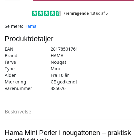
–
2.000
Fremragende
4,8 ud af 5
stk
Se mere:
Hama
nougat
-
Produktdetaljer
Mini
(501-
EAN
28178501761
76)
Brand
HAMA
antal
Farve
Nougat
Type
Mini
Alder
Fra 10 år
Mærkning
CE godkendt
Varenummer
385076
Beskrivelse
Hama Mini Perler i nougattonen – praktisk