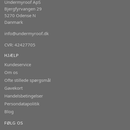
Undermyroof ApS
Bjergfyrvangen 29
5270 Odense N
Danmark
info@undermyroof.dk
CVR: 42427705
HJÆLP
Kundeservice
Om os
Ofte stillede spørgsmål
Gavekort
Handelsbetingelser
Persondatapolitik
Blog
FØLG OS