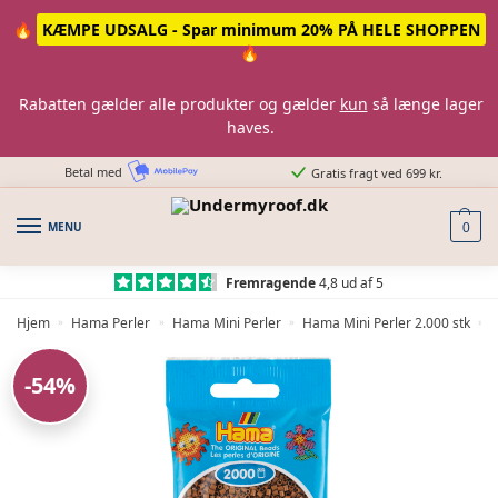
Skip
Skip
🔥
KÆMPE UDSALG - Spar minimum 20% PÅ HELE SHOPPEN
to
to
🔥
navigation
content
Rabatten gælder alle produkter og gælder
kun
så længe lager
haves.
Betal med
Gratis fragt ved 699 kr.
MENU
0
Fremragende
4,8 ud af 5
Hjem
Hama Perler
Hama Mini Perler
Hama Mini Perler 2.000 stk
»
»
»
»
-54%