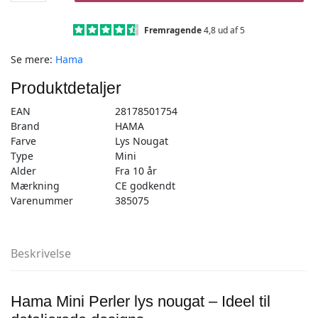
–
2.000
Fremragende
4,8 ud af 5
stk
Se mere:
Hama
lys
nougat
Produktdetaljer
-
Mini
EAN
28178501754
(501-
Brand
HAMA
75)
Farve
Lys Nougat
antal
Type
Mini
Alder
Fra 10 år
Mærkning
CE godkendt
Varenummer
385075
Beskrivelse
Hama Mini Perler lys nougat – Ideel til