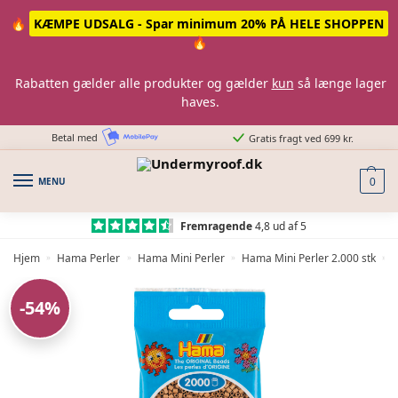
Skip
Skip
🔥
KÆMPE UDSALG - Spar minimum 20% PÅ HELE SHOPPEN
to
to
🔥
navigation
content
Rabatten gælder alle produkter og gælder
kun
så længe lager
haves.
Betal med
Gratis fragt ved 699 kr.
MENU
0
Fremragende
4,8 ud af 5
Hjem
Hama Perler
Hama Mini Perler
Hama Mini Perler 2.000 stk
»
»
»
»
-54%