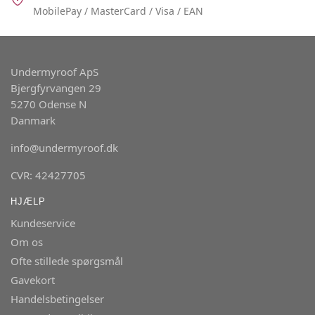
MobilePay / MasterCard / Visa / EAN
Undermyroof ApS
Bjergfyrvangen 29
5270 Odense N
Danmark
info@undermyroof.dk
CVR: 42427705
HJÆLP
Kundeservice
Om os
Ofte stillede spørgsmål
Gavekort
Handelsbetingelser