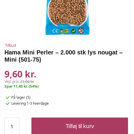
Tilbud
Hama Mini Perler – 2.000 stk lys nougat –
Mini (501-75)
9,60 kr.
Vejl. pris:
21,00 kr.
Spar 11,40 kr. (54%)
På lager (5)
Levering 1-3 hverdage
Hama
Tilføj til kurv
Mini
Perler