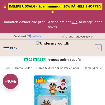
Skip
Skip
🔥
KÆMPE UDSALG - Spar minimum 20% PÅ HELE SHOPPEN
to
to
🔥
navigation
content
Rabatten gælder alle produkter og gælder
kun
så længe lager
haves.
Betal med
Gratis fragt ved 699 kr.
MENU
0
Fremragende
4,8 ud af 5
Hjem
Hama Perler
Hama Midi Perler og Perleplader
Hama Midi Perl
»
»
»
-40%