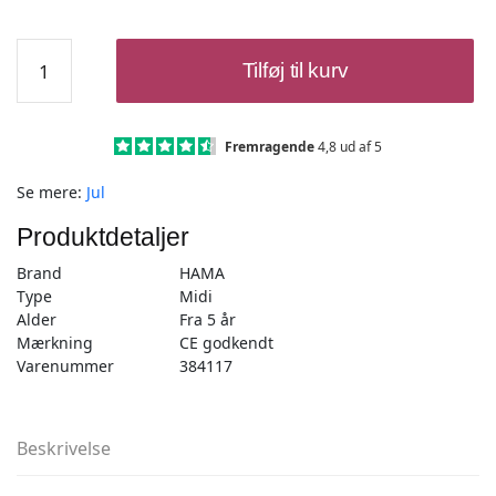
Hama
Tilføj til kurv
Midi
Perlesæt
-
Jul,
Fremragende
4,8 ud af 5
Nisse
Se mere:
Jul
og
Rensdyr
Produktdetaljer
450
Perler
Brand
HAMA
+
Type
Midi
Perleplade
Alder
Fra 5 år
antal
Mærkning
CE godkendt
Varenummer
384117
Beskrivelse