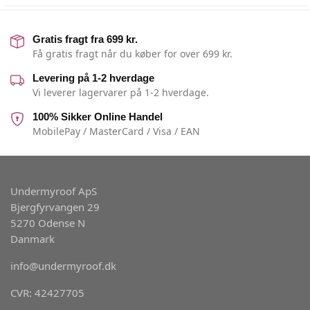
Gratis fragt fra 699 kr.
Få gratis fragt når du køber for over 699 kr.
Levering på 1-2 hverdage
Vi leverer lagervarer på 1-2 hverdage.
100% Sikker Online Handel
MobilePay / MasterCard / Visa / EAN
Undermyroof ApS
Bjergfyrvangen 29
5270 Odense N
Danmark
info@undermyroof.dk
CVR: 42427705