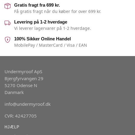
Gratis fragt fra 699 kr.
Få gratis fragt når du køber for over 699 kr.
Levering på 1-2 hverdage
Vi leverer lagervarer på 1-2 hverdage.
100% Sikker Online Handel
MobilePay / MasterCard / Visa / EAN
Undermyroof ApS
Bjergfyrvangen 29
5270 Odense N
Danmark
info@undermyroof.dk
CVR: 42427705
HJÆLP