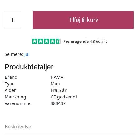
Hama
Tilføj til kurv
Midi
Perlesæt
-
Julemotiver
Fremragende
4,8 ud af 5
til
Se mere:
Jul
ophængning
2.000
Produktdetaljer
Perler
+
Brand
HAMA
Perleplade
Type
Midi
antal
Alder
Fra 5 år
Mærkning
CE godkendt
Varenummer
383437
Beskrivelse