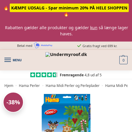
Skip
Skip
🔥
KÆMPE UDSALG - Spar minimum 20% PÅ HELE SHOPPEN
to
to
🔥
navigation
content
Rabatten gælder alle produkter og gælder
kun
så længe lager
haves.
Betal med
Gratis fragt ved 699 kr.
MENU
0
Fremragende
4,8 ud af 5
Hjem
Hama Perler
Hama Midi Perler og Perleplader
Hama Midi Perl
»
»
»
-38%