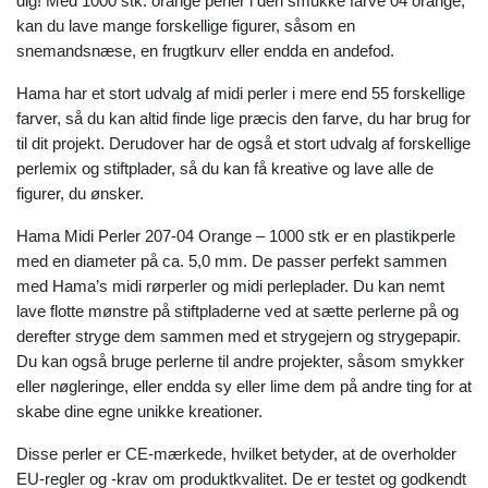
dig! Med 1000 stk. orange perler i den smukke farve 04 orange,
kan du lave mange forskellige figurer, såsom en
snemandsnæse, en frugtkurv eller endda en andefod.
Hama har et stort udvalg af midi perler i mere end 55 forskellige
farver, så du kan altid finde lige præcis den farve, du har brug for
til dit projekt. Derudover har de også et stort udvalg af forskellige
perlemix og stiftplader, så du kan få kreative og lave alle de
figurer, du ønsker.
Hama Midi Perler 207-04 Orange – 1000 stk er en plastikperle
med en diameter på ca. 5,0 mm. De passer perfekt sammen
med Hama’s midi rørperler og midi perleplader. Du kan nemt
lave flotte mønstre på stiftpladerne ved at sætte perlerne på og
derefter stryge dem sammen med et strygejern og strygepapir.
Du kan også bruge perlerne til andre projekter, såsom smykker
eller nøgleringe, eller endda sy eller lime dem på andre ting for at
skabe dine egne unikke kreationer.
Disse perler er CE-mærkede, hvilket betyder, at de overholder
EU-regler og -krav om produktkvalitet. De er testet og godkendt