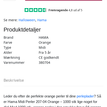
1000
stk
Fremragende
4,8 ud af 5
orange
Se mere:
Halloween
,
Hama
-
Midi
Produktdetaljer
(207-
04)
Brand
HAMA
antal
Farve
Orange
Type
Midi
Alder
Fra 5 år
Mærkning
CE godkendt
Varenummer
380704
Beskrivelse
Leder du efter de perfekte orange perler til dine
perleplader
? Så
er Hama Midi Perler 207-04 Orange – 1000 stk lige noget for