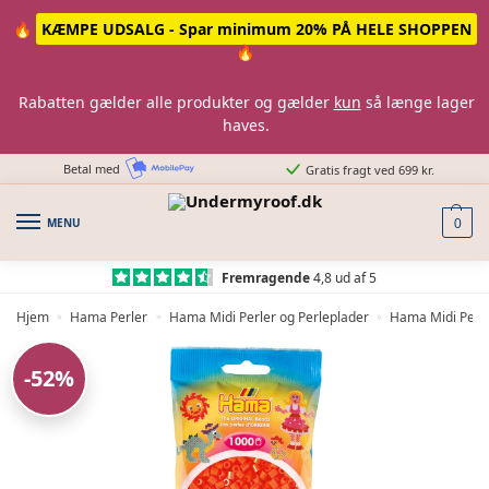
Skip
Skip
🔥
KÆMPE UDSALG - Spar minimum 20% PÅ HELE SHOPPEN
to
to
🔥
navigation
content
Rabatten gælder alle produkter og gælder
kun
så længe lager
haves.
Betal med
Gratis fragt ved 699 kr.
MENU
0
Fremragende
4,8 ud af 5
Hjem
Hama Perler
Hama Midi Perler og Perleplader
Hama Midi Perle
»
»
»
-52%