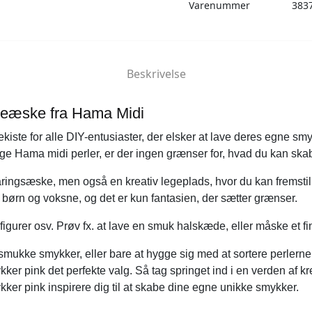
Varenummer
383
Beskrivelse
veæske fra Hama Midi
iste for alle DIY-entusiaster, der elsker at lave deres egne sm
ige Hama midi perler, er der ingen grænser for, hvad du kan ska
ringsæske, men også en kreativ legeplads, hvor du kan fremst
 børn og voksne, og det er kun fantasien, der sætter grænser.
 figurer osv. Prøv fx. at lave en smuk halskæde, eller måske et 
smukke smykker, eller bare at hygge sig med at sortere perlern
er pink det perfekte valg. Så tag springet ind i en verden af kre
ker pink inspirere dig til at skabe dine egne unikke smykker.