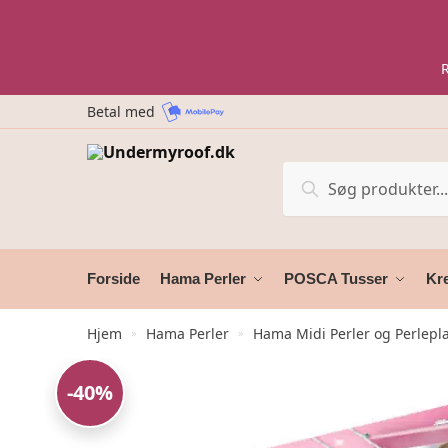
Skip
Skip
to
to
navigation
content
Betal med
Søg
Søg
efter:
Forside
Hama Perler
POSCA Tusser
Kre
Hjem
Hama Perler
Hama Midi Perler og Perlepl
»
»
-40%