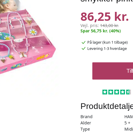
86,25 kr.
Vejl. pris:
143,00 kr.
Spar 56,75 kr. (40%)
På lager
(kun 1 tilbage)
Levering 1-3 hverdage
Hama
Til
midi
aktivitetsæske
smykker
pink
antal
Produktdetalj
Brand
HA
Alder
5 +
Type
Mid