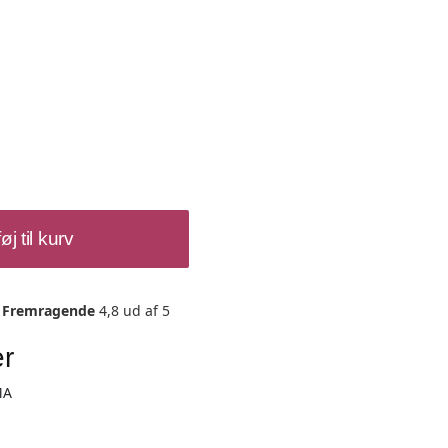
føj til kurv
Fremragende
4,8 ud af 5
er
MA
i