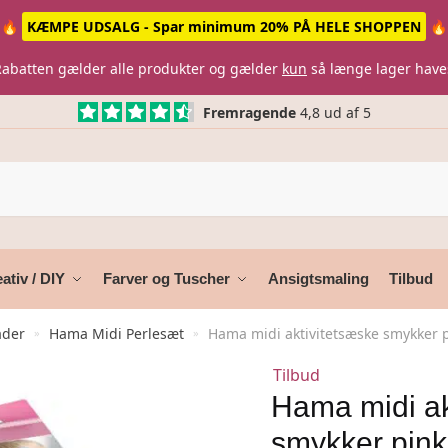
🔥
KÆMPE UDSALG - Spar minimum 20% PÅ HELE SHOPPEN
🔥
Rabatten gælder alle produkter og gælder
kun
så længe lager have
Fremragende
4,8 ud af 5
ativ / DIY
Farver og Tuscher
Ansigtsmaling
Tilbud
ader
Hama Midi Perlesæt
Hama midi aktivitetsæske smykker 
»
»
Tilbud
Hama midi ak
smykker pink