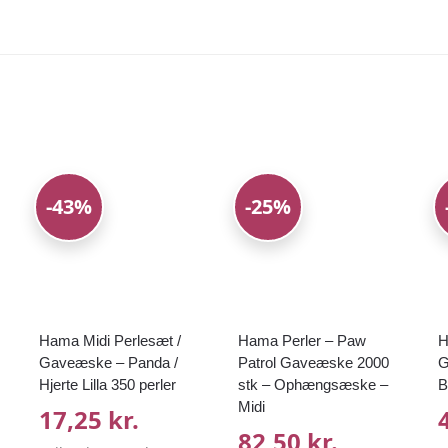
-43%
-25%
Hama Midi Perlesæt /
Hama Perler – Paw
H
Gaveæske – Panda /
Patrol Gaveæske 2000
G
Hjerte Lilla 350 perler
stk – Ophængsæske –
B
Midi
17,25 kr.
82,50 kr.