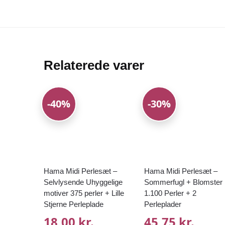
Relaterede varer
-40%
-30%
Hama Midi Perlesæt –
Hama Midi Perlesæt –
Selvlysende Uhyggelige
Sommerfugl + Blomster
motiver 375 perler + Lille
1.100 Perler + 2
Stjerne Perleplade
Perleplader
18,00 kr.
45,75 kr.