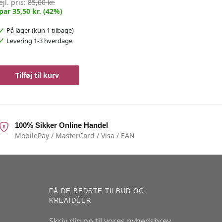
ejl. pris:
85,00 kr.
par 35,50 kr. (42%)
På lager
(kun 1 tilbage)
Levering 1-3 hverdage
Tilføj til kurv
100% Sikker Online Handel
MobilePay / MasterCard / Visa / EAN
FÅ DE BEDSTE TILBUD OG
KREAIDÉER
Skriv dig op til vores nyhedsbrev.