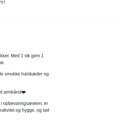
707
ykker. Med 1 stk gem 1
be.
ille smukke halskæder og
fint armbånd❤️
e i opbevaringsæsken, er
ativitet og hygge, og lad