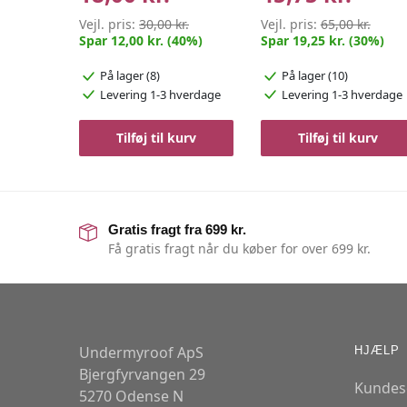
Vejl. pris:
30,00 kr.
Vejl. pris:
65,00 kr.
Spar 12,00 kr. (40%)
Spar 19,25 kr. (30%)
På lager (8)
På lager (10)
Levering 1-3 hverdage
Levering 1-3 hverdage
Tilføj til kurv
Tilføj til kurv
Gratis fragt fra 699 kr.
Få gratis fragt når du køber for over 699 kr.
Undermyroof ApS
HJÆLP
Bjergfyrvangen 29
Kundes
5270 Odense N