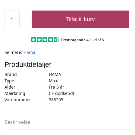
Hama
Tilføj til kurv
Maxi
Perleplade
-
Bil
Fremragende
4,8 ud af 5
Transparent
Se mere:
Hama
-
1
Produktdetaljer
stk
antal
Brand
HAMA
Type
Maxi
Alder
Fra 3 år
Mærkning
CE godkendt
Varenummer
388205
Beskrivelse