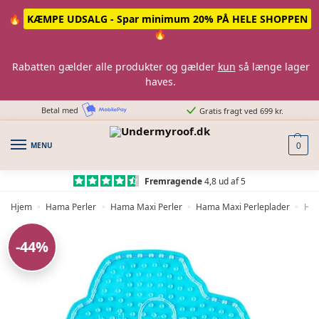
Skip
Skip
🔥
KÆMPE UDSALG - Spar minimum 20% PÅ HELE SHOPPEN
to
to
🔥
navigation
content
Rabatten gælder alle produkter og gælder
kun
så længe lager
haves.
Betal med
Gratis fragt ved 699 kr.
MENU
0
Fremragende
4,8 ud af 5
Hjem
Hama Perler
Hama Maxi Perler
Hama Maxi Perleplader
Ham
»
»
»
»
-44%