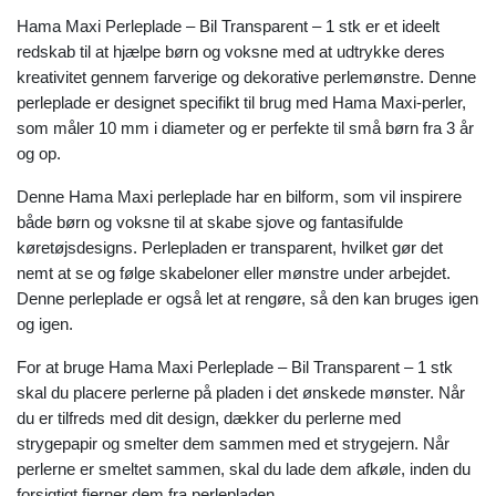
Hama Maxi Perleplade – Bil Transparent – 1 stk er et ideelt
redskab til at hjælpe børn og voksne med at udtrykke deres
kreativitet gennem farverige og dekorative perlemønstre. Denne
perleplade er designet specifikt til brug med Hama Maxi-perler,
som måler 10 mm i diameter og er perfekte til små børn fra 3 år
og op.
Denne Hama Maxi perleplade har en bilform, som vil inspirere
både børn og voksne til at skabe sjove og fantasifulde
køretøjsdesigns. Perlepladen er transparent, hvilket gør det
nemt at se og følge skabeloner eller mønstre under arbejdet.
Denne perleplade er også let at rengøre, så den kan bruges igen
og igen.
For at bruge Hama Maxi Perleplade – Bil Transparent – 1 stk
skal du placere perlerne på pladen i det ønskede mønster. Når
du er tilfreds med dit design, dækker du perlerne med
strygepapir og smelter dem sammen med et strygejern. Når
perlerne er smeltet sammen, skal du lade dem afkøle, inden du
forsigtigt fjerner dem fra perlepladen.