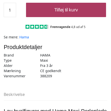
Hama
Tilføj til kurv
Maxi
Perleplade
-
Hval
Fremragende
4,8 ud af 5
transparent
Se mere:
Hama
antal
Produktdetaljer
Brand
HAMA
Type
Maxi
Alder
Fra 3 år
Mærkning
CE godkendt
Varenummer
388209
Beskrivelse