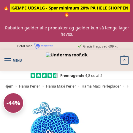
Skip
Skip
🔥
KÆMPE UDSALG - Spar minimum 20% PÅ HELE SHOPPEN
to
to
🔥
navigation
content
Rabatten gælder alle produkter og gælder
kun
så længe lager
haves.
Betal med
Gratis fragt ved 699 kr.
MENU
0
Fremragende
4,8 ud af 5
Hjem
Hama Perler
Hama Maxi Perler
Hama Maxi Perleplader
Ham
»
»
»
»
-44%