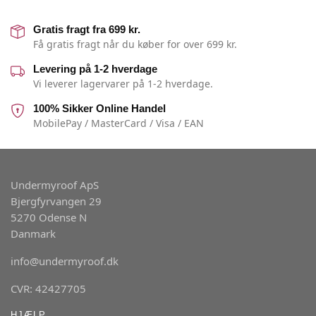
Gratis fragt fra 699 kr.
Få gratis fragt når du køber for over 699 kr.
Levering på 1-2 hverdage
Vi leverer lagervarer på 1-2 hverdage.
100% Sikker Online Handel
MobilePay / MasterCard / Visa / EAN
Undermyroof ApS
Bjergfyrvangen 29
5270 Odense N
Danmark
info@undermyroof.dk
CVR: 42427705
HJÆLP